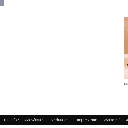
Re
 Türkinfót!
Kiadványaink
Médiaajánlat
Impresszum
Adatkezelési Tá