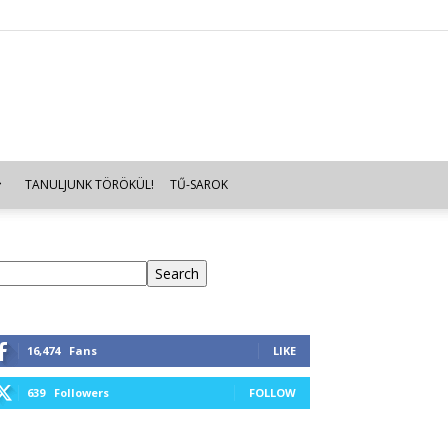
TANULJUNK TÖRÖKÜL!
TŰ-SAROK
eresés
Search
16,474
Fans
LIKE
639
Followers
FOLLOW