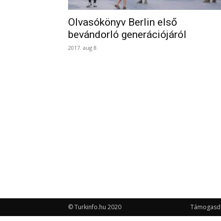
Olvasókönyv Berlin első
bevándorló generációjáról
2017. aug 8.
© Turkinfo.hu 2020
Támogasd a