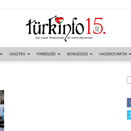
GASZTRO
PÁRBESZÉD
BÖNGÉSZDE
HASZNOS INFÓK
Türkinfo
K