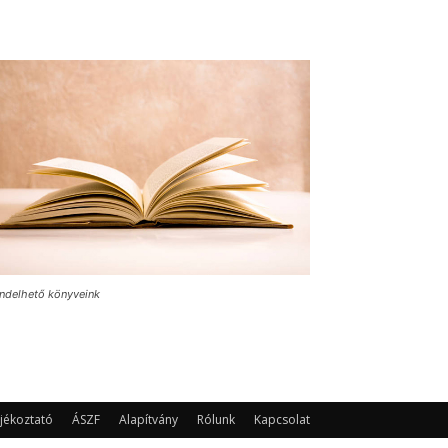
ndelhető könyveink
jékoztató
ÁSZF
Alapítvány
Rólunk
Kapcsolat