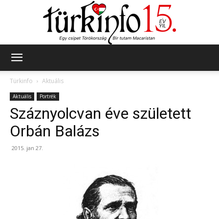
Türkinfo
Türkinfo
Aktuális
Aktuális
Portrék
Száznyolcvan éve született
Orbán Balázs
2015. jan 27.