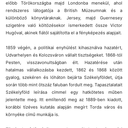
előbb Törökországba majd Londonba menekül, ahol
rendszeres látogatója a British Múzeumnak és a
különböző könyvtáraknak. Jersey, majd Guernesey
szigetére való költözésekor ismerkedett össze Victor
Hugóval, akinek fiától sajátította el a fényképezés alapjait.
1859 végén, a politikai enyhülést kihasználva hazatért,
Udvarhelyen és Kolozsváron vállalt tisztségeket. 1868-tól
Pesten, visszavonultságban élt. Hazatérése után
hatalmas vállalkozásba kezdett, 1862 és 1868 között
gyalog, szekéren és lóháton bejárta Székelyföldet, útja
során több mint ötszáz faluban fordult meg. Tapasztalatait
Székelyföld leírása címmel egy hatkötetes műben
jelentette meg. Itt említendő meg az 1889-ben kiadott,
korábbi tízéves kutatás alapján megírt Torda város és
környéke című munkája is.