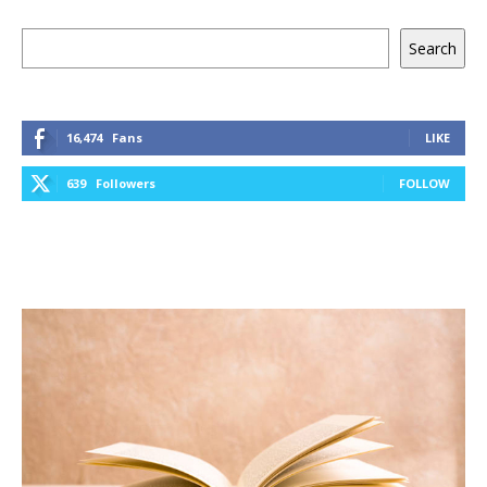
Keresés
Search
16,474
Fans
LIKE
639
Followers
FOLLOW