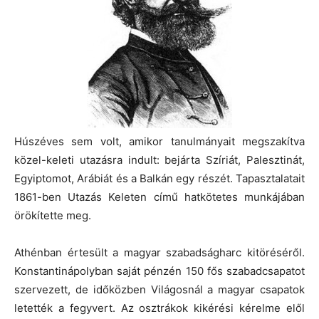
Húszéves sem volt, amikor tanulmányait megszakítva
közel-keleti utazásra indult: bejárta Szíriát, Palesztinát,
Egyiptomot, Arábiát és a Balkán egy részét. Tapasztalatait
1861-ben Utazás Keleten című hatkötetes munkájában
örökítette meg.
Athénban értesült a magyar szabadságharc kitöréséről.
Konstantinápolyban saját pénzén 150 fős szabadcsapatot
szervezett, de időközben Világosnál a magyar csapatok
letették a fegyvert. Az osztrákok kikérési kérelme elől