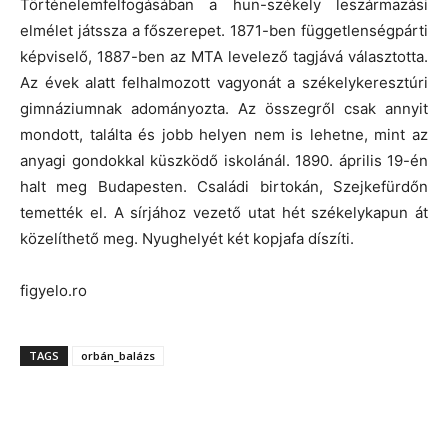
Történelemfelfogásában a hun-székely leszármazási
elmélet játssza a főszerepet. 1871-ben függetlenségpárti
képviselő, 1887-ben az MTA levelező tagjává választotta.
Az évek alatt felhalmozott vagyonát a székelykeresztúri
gimnáziumnak adományozta. Az összegről csak annyit
mondott, találta és jobb helyen nem is lehetne, mint az
anyagi gondokkal küszködő iskolánál. 1890. április 19-én
halt meg Budapesten. Családi birtokán, Szejkefürdőn
temették el. A sírjához vezető utat hét székelykapun át
közelíthető meg. Nyughelyét két kopjafa díszíti.
figyelo.ro
TAGS
orbán_balázs