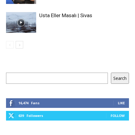
Usta Eller Masalı | Sivas
Keresés
Search
16,474
Fans
LIKE
639
Followers
FOLLOW