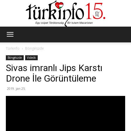
Türkinfo
Türkinfo
Böngészde
Böngészde
Videók
Sivas imranlı Jips Karstı
Drone İle Görüntüleme
2019. jan 25.