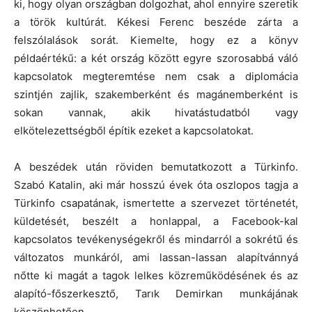
ki, hogy olyan országban dolgozhat, ahol ennyire szeretik
a török kultúrát. Kékesi Ferenc beszéde zárta a
felszólalások sorát. Kiemelte, hogy ez a könyv
példaértékű: a két ország között egyre szorosabbá váló
kapcsolatok megteremtése nem csak a diplomácia
szintjén zajlik, szakemberként és magánemberként is
sokan vannak, akik hivatástudatból vagy
elkötelezettségből építik ezeket a kapcsolatokat.
A beszédek után röviden bemutatkozott a Türkinfo.
Szabó Katalin, aki már hosszú évek óta oszlopos tagja a
Türkinfo csapatának, ismertette a szervezet történetét,
küldetését, beszélt a honlappal, a Facebook-kal
kapcsolatos tevékenységekről és mindarról a sokrétű és
változatos munkáról, ami lassan-lassan alapítvánnyá
nőtte ki magát a tagok lelkes közreműködésének és az
alapító-főszerkesztő, Tarık Demirkan munkájának
köszönhetően.