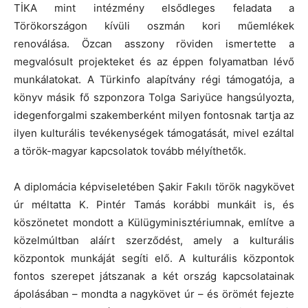
TİKA mint intézmény elsődleges feladata a
Törökországon kívüli oszmán kori műemlékek
renoválása. Özcan asszony röviden ismertette a
megvalósult projekteket és az éppen folyamatban lévő
munkálatokat. A Türkinfo alapítvány régi támogatója, a
könyv másik fő szponzora Tolga Sariyüce hangsúlyozta,
idegenforgalmi szakemberként milyen fontosnak tartja az
ilyen kulturális tevékenységek támogatását, mivel ezáltal
a török-magyar kapcsolatok tovább mélyíthetők.
A diplomácia képviseletében Şakir Fakılı török nagykövet
úr méltatta K. Pintér Tamás korábbi munkáit is, és
köszönetet mondott a Külügyminisztériumnak, említve a
közelmúltban aláírt szerződést, amely a kulturális
központok munkáját segíti elő. A kulturális központok
fontos szerepet játszanak a két ország kapcsolatainak
ápolásában – mondta a nagykövet úr – és örömét fejezte