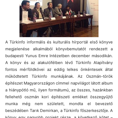
A Türkinfo informális és kulturális hírportál első könyve
megjelenése alkalmából könyvbemutatót rendezett a
budapesti Yunus Emre Intézetben december másodikán.
A könyv és az alakulófélben lévő Türkinfo Alapítvány
fontos mérföldkövei az eddig lelkes önkéntesek által
működtetett Türkinfo munkájának. Az Oszmán-török
építészet Magyarországon címmel napvilágot látott album
a hiánypótló mű, ilyen formátumú, az összes, hazánkban
fellehető oszmán kori építészeti emléket összegyűjtő
munka még nem született, mondta el bevezető
beszédében Tarık Demirkan, a Türkinfo főszerkesztője. A
könyv egy nagyobb projekt része, a következő kötet –