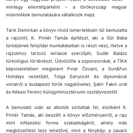
mintegy ellentétpárként – a törökországi magyar
műemlékek bemutatására vállalkozik majd.
Tarık Demirkan a könyv rövid ismertetésén túl bemutatta
a rajzolót, K. Pintér Tamás építészt, aki a Gül Baba
türbéjének felújítási munkálataiban is részt vesz, illetve a
rajzokhoz tartozó leírások szerzőjét, Sudár Balázs
türkológus történészt. Üdvözölte a szponzorokat, a TİKA
képviseletében megjelent Pınar Özcant, a Sun&Fun
Holidays vezetőjét, Tolga Sariyücét és diplomáciai
vonalról a budapesti török nagykövetet, Şakir Fakılı urat
és Kékesi Ferenc külügyminisztériumi osztályvezetőt.
A bemutató után az alkotók szólaltak fel, elsőként K.
Pintér Tamás, aki beszélt a könyv előzményeiről, a rajz
mint kifejezési forma szabadságáról, amely más
megközelítést tesz lehetővé, mint a fénykép: a zavaró