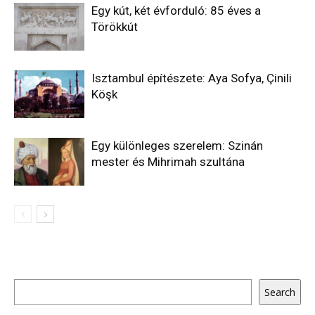
Egy kút, két évforduló: 85 éves a
Törökkút
Isztambul építészete: Aya Sofya, Çinili
Köşk
Egy különleges szerelem: Szinán
mester és Mihrimah szultána
Keresés
Search