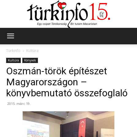
Türkinfo
Türkinfo
Kultúra
Kultúra
Könyvek
Oszmán-török építészet
Magyarországon –
könyvbemutató összefoglaló
2015. márc 19.