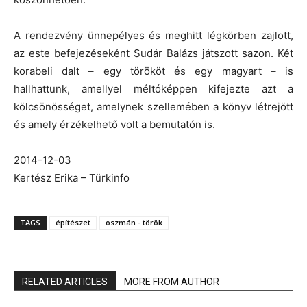
A rendezvény ünnepélyes és meghitt légkörben zajlott,
az este befejezéseként Sudár Balázs játszott sazon. Két
korabeli dalt – egy törököt és egy magyart – is
hallhattunk, amellyel méltóképpen kifejezte azt a
kölcsönösséget, amelynek szellemében a könyv létrejött
és amely érzékelhető volt a bemutatón is.
2014-12-03
Kertész Erika – Türkinfo
TAGS
építészet
oszmán - török
RELATED ARTICLES
MORE FROM AUTHOR