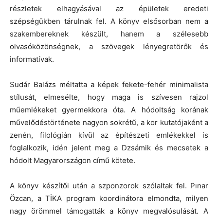
részletek elhagyásával az épületek eredeti
szépségükben tárulnak fel. A könyv elsősorban nem a
szakembereknek készült, hanem a szélesebb
olvasóközönségnek, a szövegek lényegretörők és
informatívak.
Sudár Balázs méltatta a képek fekete-fehér minimalista
stílusát, elmesélte, hogy maga is szívesen rajzol
műemlékeket gyermekkora óta. A hódoltság korának
művelődéstörténete nagyon sokrétű, a kor kutatójaként a
zenén, filológián kívül az építészeti emlékekkel is
foglalkozik, idén jelent meg a Dzsámik és mecsetek a
hódolt Magyarországon című kötete.
A könyv készítői után a szponzorok szólaltak fel. Pınar
Özcan, a TİKA program koordinátora elmondta, milyen
nagy örömmel támogatták a könyv megvalósulását. A