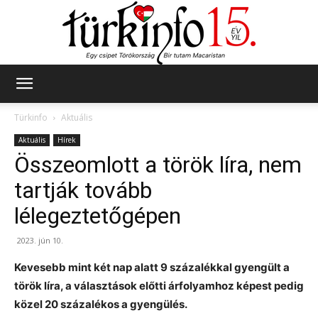
Türkinfo
Türkinfo
Aktuális
Aktuális
Hírek
Összeomlott a török líra, nem
tartják tovább
lélegeztetőgépen
2023. jún 10.
Kevesebb mint két nap alatt 9 százalékkal gyengült a
török líra, a választások előtti árfolyamhoz képest pedig
közel 20 százalékos a gyengülés.