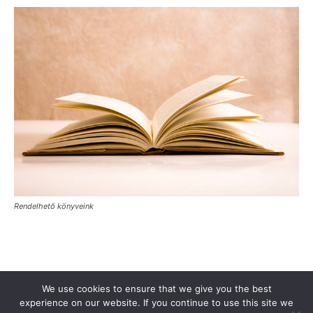
Rendelhető könyveink
Támogasd a Türkinfót!
Kiadványaink
Médiaajánlat
We use cookies to ensure that we give you the best
Impresszum
Adatkezelési Tájékoztató
ÁSZF
Alapítvány
experience on our website. If you continue to use this site we