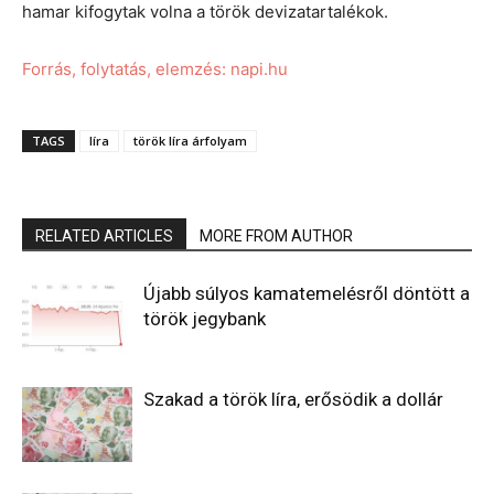
hamar kifogytak volna a török devizatartalékok.
Forrás, folytatás, elemzés: napi.hu
TAGS
líra
török líra árfolyam
RELATED ARTICLES
MORE FROM AUTHOR
Újabb súlyos kamatemelésről döntött a
török jegybank
Szakad a török líra, erősödik a dollár