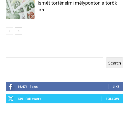
Ismét történelmi mélyponton a török
líra
Keresés
Search
16,474
Fans
LIKE
639
Followers
FOLLOW