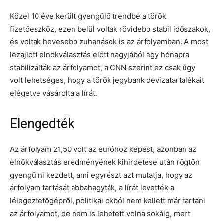
Közel 10 éve került gyengülő trendbe a török
fizetőeszköz, ezen belül voltak rövidebb stabil időszakok,
és voltak hevesebb zuhanások is az árfolyamban. A most
lezajlott elnökválasztás előtt nagyjából egy hónapra
stabilizálták az árfolyamot, a CNN szerint ez csak úgy
volt lehetséges, hogy a török jegybank devizatartalékait
elégetve vásárolta a lírát.
Elengedték
Az árfolyam 21,50 volt az euróhoz képest, azonban az
elnökválasztás eredményének kihirdetése után rögtön
gyengülni kezdett, ami egyrészt azt mutatja, hogy az
árfolyam tartását abbahagyták, a lírát levették a
lélegeztetőgépről, politikai okból nem kellett már tartani
az árfolyamot, de nem is lehetett volna sokáig, mert