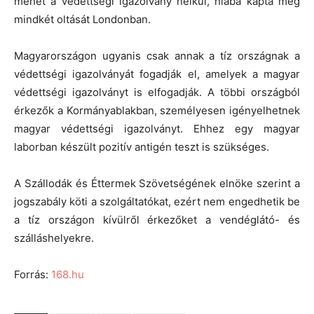
mehet a védettségi igazolvány nélkül, hiába kapta meg
mindkét oltását Londonban.
Magyarországon ugyanis csak annak a tíz országnak a
védettségi igazolványát fogadják el, amelyek a magyar
védettségi igazolványt is elfogadják. A többi országból
érkezők a Kormányablakban, személyesen igényelhetnek
magyar védettségi igazolványt. Ehhez egy magyar
laborban készült pozitív antigén teszt is szükséges.
A Szállodák és Éttermek Szövetségének elnöke szerint a
jogszabály köti a szolgáltatókat, ezért nem engedhetik be
a tíz országon kívülről érkezőket a vendéglátó- és
szálláshelyekre.
Forrás:
168.hu