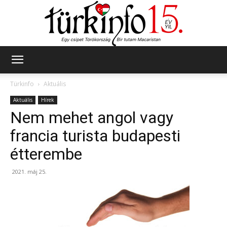
Türkinfo
Türkinfo
Aktuális
Aktuális
Hírek
Nem mehet angol vagy
francia turista budapesti
étterembe
2021. máj 25.