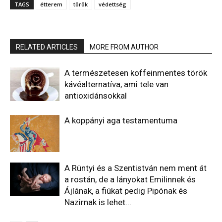
TAGS
étterem
török
védettség
RELATED ARTICLES
MORE FROM AUTHOR
A természetesen koffeinmentes török
kávéalternatíva, ami tele van
antioxidánsokkal
A koppányi aga testamentuma
A Rüntyi és a Szentistván nem ment át
a rostán, de a lányokat Emilinnek és
Ájlának, a fiúkat pedig Pipónak és
Nazirnak is lehet...