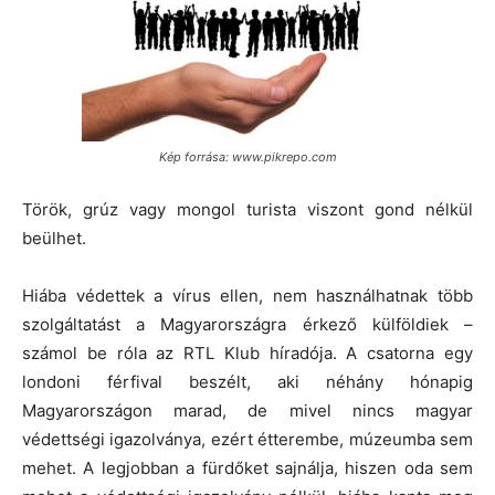
Kép forrása: www.pikrepo.com
Török, grúz vagy mongol turista viszont gond nélkül
beülhet.
Hiába védettek a vírus ellen, nem használhatnak több
szolgáltatást a Magyarországra érkező külföldiek –
számol be róla az RTL Klub híradója. A csatorna egy
londoni férfival beszélt, aki néhány hónapig
Magyarországon marad, de mivel nincs magyar
védettségi igazolványa, ezért étterembe, múzeumba sem
mehet. A legjobban a fürdőket sajnálja, hiszen oda sem