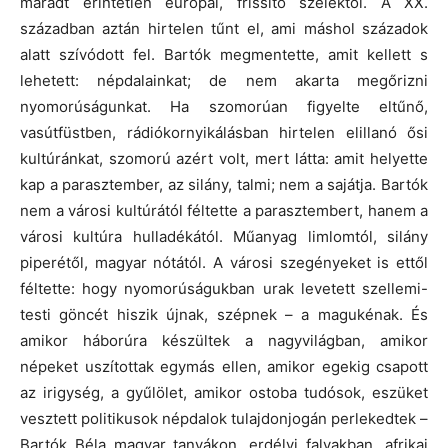
maradt érintetlen európai, frissítő szelektől. A XX.
században aztán hirtelen tűnt el, ami máshol századok
alatt szívódott fel. Bartók megmentette, amit kellett s
lehetett: népdalainkat; de nem akarta megőrizni
nyomorúságunkat. Ha szomorúan figyelte eltűnő,
vasútfüstben, rádiókornyikálásban hirtelen elillanó ősi
kultúránkat, szomorú azért volt, mert látta: amit helyette
kap a parasztember, az silány, talmi; nem a sajátja. Bartók
nem a városi kultúrától féltette a parasztembert, hanem a
városi kultúra hulladékától. Műanyag limlomtól, silány
piperétől, magyar nótától. A városi szegényeket is ettől
féltette: hogy nyomorúságukban urak levetett szellemi-
testi göncét hiszik újnak, szépnek – a magukénak. És
amikor háborúra készültek a nagyvilágban, amikor
népeket uszítottak egymás ellen, amikor egekig csapott
az irigység, a gyűlölet, amikor ostoba tudósok, eszüket
vesztett politikusok népdalok tulajdonjogán perlekedtek –
Bartók Béla magyar tanyákon, erdélyi falvakban, afrikai