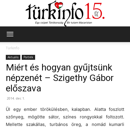
Türkinfo
Türkinfo
Aktuális
Portrék
Miért és hogyan gyűjtsünk
népzenét – Szigethy Gábor
előszava
2014. dec 1.
Ül egy ember törökülésben, kalapban. Alatta foszlott
szőnyeg, mögötte sátor, színes rongyokkal foltozott.
Mellette szakállas, turbános öreg, a nomád kumarli