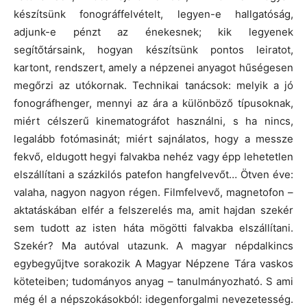
készítsünk fonográffelvételt, legyen-e hallgatóság,
adjunk-e pénzt az énekesnek; kik legyenek
segítőtársaink, hogyan készítsünk pontos leiratot,
kartont, rendszert, amely a népzenei anyagot hűségesen
megőrzi az utókornak. Technikai tanácsok: melyik a jó
fonográfhenger, mennyi az ára a különböző típusoknak,
miért célszerű kinematográfot használni, s ha nincs,
legalább fotómasinát; miért sajnálatos, hogy a messze
fekvő, eldugott hegyi falvakba nehéz vagy épp lehetetlen
elszállítani a százkilós patefon hangfelvevőt… Ötven éve:
valaha, nagyon nagyon régen. Filmfelvevő, magnetofon –
aktatáskában elfér a felszerelés ma, amit hajdan szekér
sem tudott az isten háta mögötti falvakba elszállítani.
Szekér? Ma autóval utazunk. A magyar népdalkincs
egybegyűjtve sorakozik A Magyar Népzene Tára vaskos
köteteiben; tudományos anyag – tanulmányozható. S ami
még él a népszokásokból: idegenforgalmi nevezetesség.