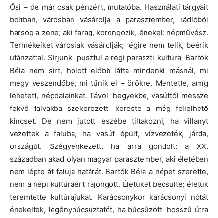
Ősi – de már csak pénzért, mutatóba. Használati tárgyait
boltban, városban vásárolja a parasztember, rádióból
harsog a zene; aki farag, korongozik, énekel: népművész.
Termékeiket városiak vásárolják; régire nem telik, beérik
utánzattal. Sírjunk: pusztul a régi paraszti kultúra. Bartók
Béla nem sírt, holott előbb látta mindenki másnál, mi
megy veszendőbe, mi tűnik el – örökre. Mentette, amíg
lehetett, népdalainkat. Távoli hegyekbe, vasúttól messze
fekvő falvakba szekerezett, kereste a még fellelhető
kincset. De nem jutott eszébe tiltakozni, ha villanyt
vezettek a faluba, ha vasút épült, vízvezeték, járda,
országút. Szégyenkezett, ha arra gondolt: a XX.
században akad olyan magyar parasztember, aki életében
nem lépte át faluja határát. Bartók Béla a népet szerette,
nem a népi kultúráért rajongott. Életüket becsülte; életük
teremtette kultúrájukat. Karácsonykor karácsonyi nótát
énekeltek, legénybúcsúztatót, ha búcsúzott, hosszú útra