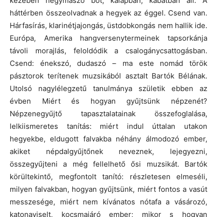
kezében hegymászó bot, kalapban, kabátban áll. A
háttérben összeolvadnak a hegyek az éggel. Csend van.
Hárfasírás, klarinétjajongás, üstdobkongás nem hallik ide.
Európa, Amerika hangversenytermeinek tapsorkánja
távoli morajlás, feloldódik a csalogánycsattogásban.
Csend: énekszó, dudaszó – ma este nomád török
pásztorok terítenek muzsikából asztalt Bartók Bélának.
Utolsó nagylélegzetű tanulmánya születik ebben az
évben Miért és hogyan gyűjtsünk népzenét?
Népzenegyűjtő tapasztalatainak összefoglalása,
lelkiismeretes tanítás: miért indul úttalan utakon
hegyekbe, eldugott falvakba néhány álmodozó ember,
akiket népdalgyűjtőnek neveznek, lejegyezni,
összegyűjteni a még fellelhető ősi muzsikát. Bartók
körültekintő, megfontolt tanító: részletesen elmeséli,
milyen falvakban, hogyan gyűjtsünk, miért fontos a vasút
messzesége, miért nem kívánatos nótafa a vásározó,
katonaviselt, kocsmajáró ember; mikor s hogyan