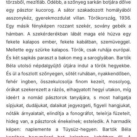
törzsből, mezítláb. Odébb, a szőnyeg sarkán botjára dőlve
egy pásztor kucorog. A sátor szakadozott homályából
asszonykéz, gyerekmozdulat villan. Törökország, 1936.
Egy másik fényképen rozzant szekér, sovány gebék a
hámban. A szekérderékban lábát maga elé húzva egy
fekete kalapos ember, fekete kabátban, szemüveggel.
Mellette egy szürke kalapos. Török, csak ruhája európai.
És két sapkás paraszt a bakon meg a saroglyában. Bartók
Béla utolsó népdalgyűjtő útjára indul a török hegyekbe.
És ül a foszlott szőnyegen, sötét ruhában, nyakkendőben,
fehér ingben, összekulcsolja finom kezeit, mosolyog,
órákat szekerezett a rázós, elhagyatott hegyi utakon, míg
ideért a nomád pásztorok tanyájára, s most hallgatja
sípjukat, dudájukat, dalaikat jegyezgeti, figyeli hangjukat,
nótáik árnyalatait, elindítja a fonográfot, teleírja füzeteit,
hideg van, a pásztorok énekelnek; esteledik. A harmadik
képen: naplemente a Tüysüz-hegyen. Bartók Béla