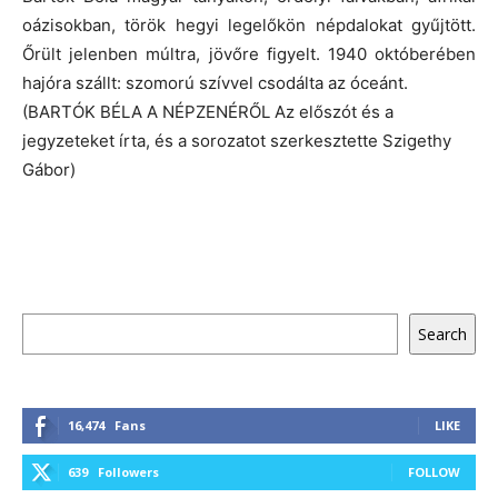
oázisokban, török hegyi legelőkön népdalokat gyűjtött.
Őrült jelenben múltra, jövőre figyelt. 1940 októberében
hajóra szállt: szomorú szívvel csodálta az óceánt.
(BARTÓK BÉLA A NÉPZENÉRŐL Az előszót és a
jegyzeteket írta, és a sorozatot szerkesztette Szigethy
Gábor)
Keresés
Search
16,474
Fans
LIKE
639
Followers
FOLLOW