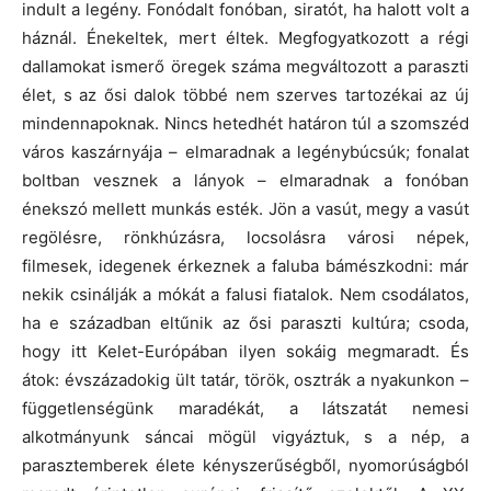
indult a legény. Fonódalt fonóban, siratót, ha halott volt a
háznál. Énekeltek, mert éltek. Megfogyatkozott a régi
dallamokat ismerő öregek száma megváltozott a paraszti
élet, s az ősi dalok többé nem szerves tartozékai az új
mindennapoknak. Nincs hetedhét határon túl a szomszéd
város kaszárnyája – elmaradnak a legénybúcsúk; fonalat
boltban vesznek a lányok – elmaradnak a fonóban
énekszó mellett munkás esték. Jön a vasút, megy a vasút
regölésre, rönkhúzásra, locsolásra városi népek,
filmesek, idegenek érkeznek a faluba bámészkodni: már
nekik csinálják a mókát a falusi fiatalok. Nem csodálatos,
ha e században eltűnik az ősi paraszti kultúra; csoda,
hogy itt Kelet-Európában ilyen sokáig megmaradt. És
átok: évszázadokig ült tatár, török, osztrák a nyakunkon –
függetlenségünk maradékát, a látszatát nemesi
alkotmányunk sáncai mögül vigyáztuk, s a nép, a
parasztemberek élete kényszerűségből, nyomorúságból