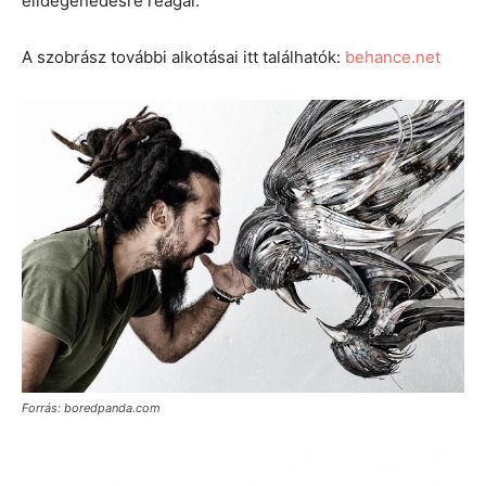
elidegenedésre reagál.”
A szobrász további alkotásai itt találhatók:
behance.net
Forrás: boredpanda.com