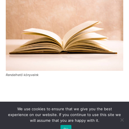
Rendelhető könyveink
Támogasd a Türkinfót!
Kiadványaink
Médiaajánlat
We use cookies to ensure that we give you the best
Impresszum
Adatkezelési Tájékoztató
ÁSZF
Alapítvány
experience on our website. If you continue to use this site we
will assume that you are happy with it.
Rólunk
Kapcsolat