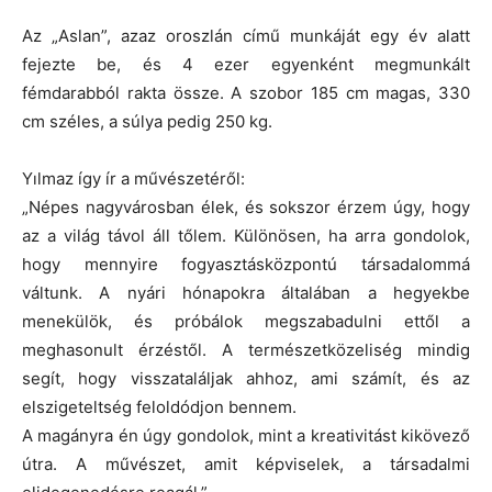
Az „Aslan”, azaz oroszlán című munkáját egy év alatt
fejezte be, és 4 ezer egyenként megmunkált
fémdarabból rakta össze. A szobor 185 cm magas, 330
cm széles, a súlya pedig 250 kg.
Yılmaz így ír a művészetéről:
„Népes nagyvárosban élek, és sokszor érzem úgy, hogy
az a világ távol áll tőlem. Különösen, ha arra gondolok,
hogy mennyire fogyasztásközpontú társadalommá
váltunk. A nyári hónapokra általában a hegyekbe
menekülök, és próbálok megszabadulni ettől a
meghasonult érzéstől. A természetközeliség mindig
segít, hogy visszataláljak ahhoz, ami számít, és az
elszigeteltség feloldódjon bennem.
A magányra én úgy gondolok, mint a kreativitást kikövező
útra. A művészet, amit képviselek, a társadalmi