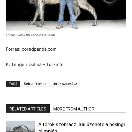
Forrás: www.thisiscolossal.com
Forrás: boredpanda.com
K. Tengeri Dalma – Türkinfo
TAGS
Selcuk Yilmaz
török szobrász
RELATED ARTICLES
MORE FROM AUTHOR
A török ​​szobrász lírai üzenete a pekingi
olimpián