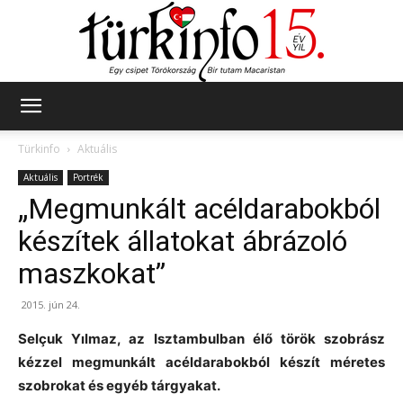
Türkinfo
Türkinfo
Aktuális
Aktuális
Portrék
„Megmunkált acéldarabokból
készítek állatokat ábrázoló
maszkokat”
2015. jún 24.
Selçuk Yılmaz, az Isztambulban élő török szobrász
kézzel megmunkált acéldarabokból készít méretes
szobrokat és egyéb tárgyakat.