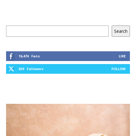
Keresés
Search
16,474
Fans
LIKE
639
Followers
FOLLOW