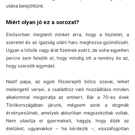
utána belejöttünk.
Miért olyan jó ez a sorozat?
Elsősorban megtanít minket arra, hogy a tisztelet, a
szeretet és az igazság utáni harc meghozza gyümölcsét.
Ugyan a hősök nagy árat fizetnek ezért, de soha egyetlen
percre sem felejtik el, hogy mindig ott a remény és az,
hogy szeretik egymást.
Nazif papa, az egyik főszereplő bölcs szavai, lelket
melengető versei, a családhoz való hozzáállása minden
alkalommal megsiratja az embert. Bár a 70-es évek
Törökországában járunk, mégsem azok a dogmák
érvényesülnek, amelyek akkoriban megszokottak voltak.
Nem utasítja el gyermekeit, hagyja, hogy éljék az
életüket, ugyanakkor – ha kérdezik –, visszafogottan