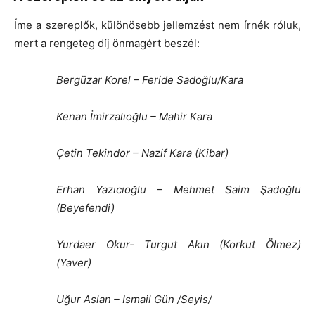
Íme a szereplők, különösebb jellemzést nem írnék róluk,
mert a rengeteg díj önmagért beszél:
Bergüzar Korel – Feride Sadoğlu/Kara
Kenan İmirzalıoğlu – Mahir Kara
Çetin Tekindor – Nazif Kara (Kibar)
Erhan Yazıcıoğlu
– Mehmet Saim Şadoğlu
(Beyefendi)
Yurdaer Okur- Turgut Akın (Korkut Ölmez)
(Yaver)
Uğur Aslan
– Ismail Gün /Seyis/