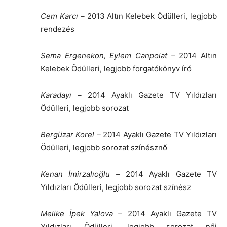
Cem Karcı
–
2013 Altın Kelebek Ödülleri, legjobb
rendezés
Sema Ergenekon
,
Eylem Canpolat
–
2014 Altın
Kelebek Ödülleri, legjobb forgatókönyv író
Karadayı
–
2014 Ayaklı Gazete TV Yıldızları
Ödülleri, legjobb sorozat
Bergüzar Korel
–
2014 Ayaklı Gazete TV Yıldızları
Ödülleri, legjobb sorozat színésznő
Kenan İmirzalıoğlu
–
2014 Ayaklı Gazete TV
Yıldızları Ödülleri, legjobb sorozat színész
Melike İpek Yalova
–
2014 Ayaklı Gazete TV
Yıldızları Ödülleri, legjobb sorozat női