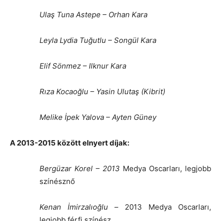
Ulaş Tuna Astepe
– Orhan Kara
Leyla Lydia Tuğutlu
– Songül Kara
Elif Sönmez – Ilknur Kara
Rıza Kocaoğlu
– Yasin Ulutaş (Kibrit)
Melike İpek Yalova
– Ayten Güney
A
2013-2015 között elnyert díjak:
Bergüzar Korel
– 2013
Medya Oscarları, legjobb
színésznő
Kenan İmirzalıoğlu
–
2013 Medya Oscarları,
legjobb férfi színész