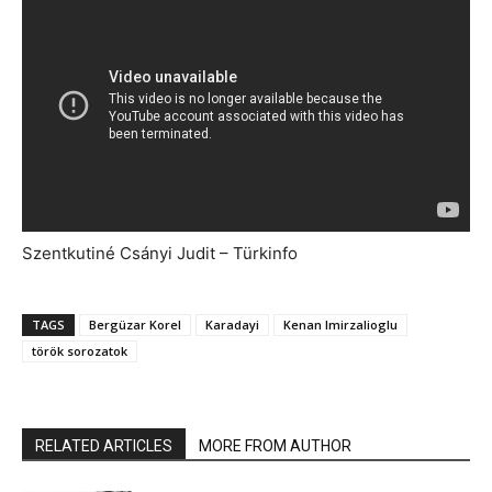
Szentkutiné Csányi Judit – Türkinfo
TAGS
Bergüzar Korel
Karadayi
Kenan Imirzalioglu
török sorozatok
RELATED ARTICLES
MORE FROM AUTHOR