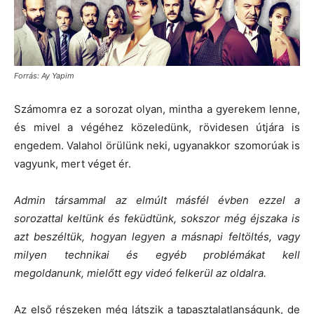
Forrás: Ay Yapim
Számomra ez a sorozat olyan, mintha a gyerekem lenne,
és mivel a végéhez közeledünk, rövidesen útjára is
engedem. Valahol örülünk neki, ugyanakkor szomorúak is
vagyunk, mert véget ér.
Admin társammal az elmúlt másfél évben ezzel a
sorozattal keltünk és feküdtünk, sokszor még éjszaka is
azt beszéltük, hogyan legyen a másnapi feltöltés, vagy
milyen technikai és egyéb problémákat kell
megoldanunk, mielőtt egy videó felkerül az oldalra.
Az első részeken még látszik a tapasztalatlanságunk, de