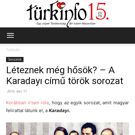
Türkinfo
Türkinfo
Sorozatok
Léteznek még hősök? – A
Karadayı című török sorozat
2016. dec 17.
Korábban írtam róla
, hogy az egyik sorozat, amit magyar
felirattal látunk el, a
Karadayı
.