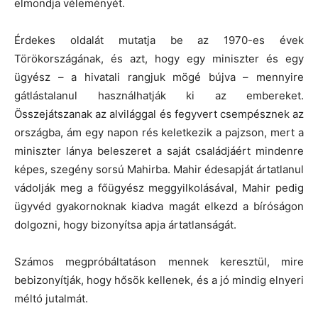
elmondja véleményét.
Érdekes oldalát mutatja be az 1970-es évek
Törökországának, és azt, hogy egy miniszter és egy
ügyész – a hivatali rangjuk mögé bújva – mennyire
gátlástalanul használhatják ki az embereket.
Összejátszanak az alvilággal és fegyvert csempésznek az
országba, ám egy napon rés keletkezik a pajzson, mert a
miniszter lánya beleszeret a saját családjáért mindenre
képes, szegény sorsú Mahirba. Mahir édesapját ártatlanul
vádolják meg a főügyész meggyilkolásával, Mahir pedig
ügyvéd gyakornoknak kiadva magát elkezd a bíróságon
dolgozni, hogy bizonyítsa apja ártatlanságát.
Számos megpróbáltatáson mennek keresztül, mire
bebizonyítják, hogy hősök kellenek, és a jó mindig elnyeri
méltó jutalmát.