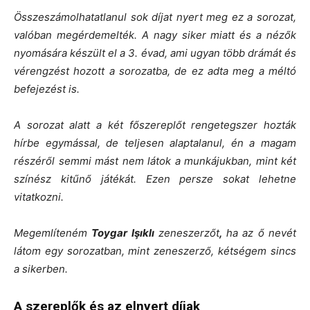
Összeszámolhatatlanul sok díjat nyert meg ez a sorozat,
valóban megérdemelték. A nagy siker miatt és a nézők
nyomására készült el a 3. évad, ami ugyan több drámát és
vérengzést hozott a sorozatba, de ez adta meg a méltó
befejezést is.
A sorozat alatt a két főszereplőt rengetegszer hozták
hírbe egymással, de teljesen alaptalanul, én a magam
részéről semmi mást nem látok a munkájukban, mint két
színész kitűnő játékát. Ezen persze sokat lehetne
vitatkozni.
Megemlíteném
Toygar Işıklı
zeneszerzőt
,
ha az ő nevét
látom egy sorozatban, mint zeneszerző, kétségem sincs
a sikerben.
A szereplők és az elnyert díjak