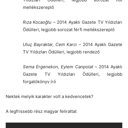
mellékszereplő
Rıza Kocaoğlu
–
2014 Ayaklı Gazete TV Yıldızları
Ödülleri, legjobb sorozat férfi mellékszereplő
Uluç Bayraktar
,
Cem Karcı
–
2014 Ayaklı Gazete
TV Yıldızları Ödülleri, legjobb rendező
Sema Ergenekon
,
Eylem Canpolat
–
2014 Ayaklı
Gazete TV Yıldızları Ödülleri, legjobb
forgatókönyv író
Nektek melyik karakter volt a kedvencetek?
A legfrissebb rész magyar felirattal: