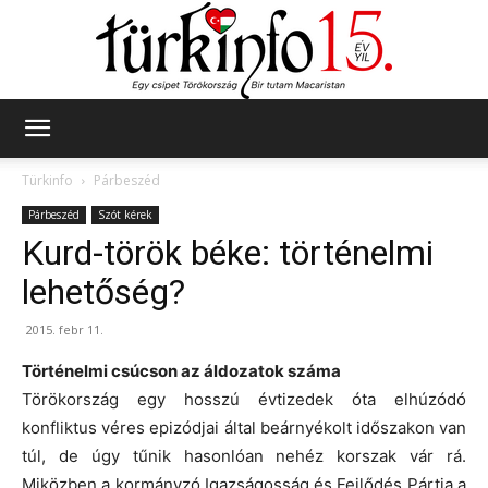
Türkinfo
Türkinfo
Párbeszéd
Párbeszéd
Szót kérek
Kurd-török béke: történelmi
lehetőség?
2015. febr 11.
Történelmi csúcson az áldozatok száma
Törökország egy hosszú évtizedek óta elhúzódó
konfliktus véres epizódjai által beárnyékolt időszakon van
túl, de úgy tűnik hasonlóan nehéz korszak vár rá.
Miközben a kormányzó Igazságosság és Fejlődés Pártja a