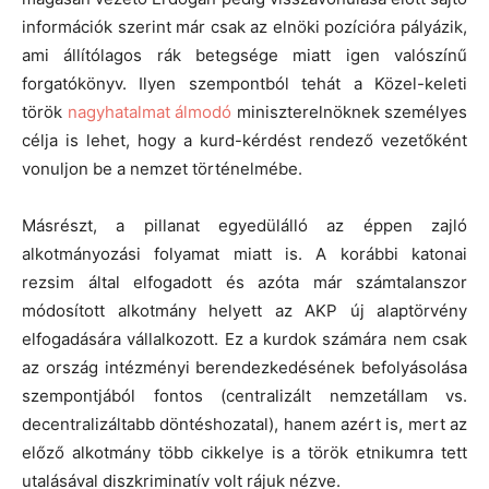
információk szerint már csak az elnöki pozícióra pályázik,
ami állítólagos rák betegsége miatt igen valószínű
forgatókönyv. Ilyen szempontból tehát a Közel-keleti
török
nagyhatalmat álmodó
miniszterelnöknek személyes
célja is lehet, hogy a kurd-kérdést rendező vezetőként
vonuljon be a nemzet történelmébe.
Másrészt, a pillanat egyedülálló az éppen zajló
alkotmányozási folyamat miatt is. A korábbi katonai
rezsim által elfogadott és azóta már számtalanszor
módosított alkotmány helyett az AKP új alaptörvény
elfogadására vállalkozott. Ez a kurdok számára nem csak
az ország intézményi berendezkedésének befolyásolása
szempontjából fontos (centralizált nemzetállam vs.
decentralizáltabb döntéshozatal), hanem azért is, mert az
előző alkotmány több cikkelye is a török etnikumra tett
utalásával diszkriminatív volt rájuk nézve.