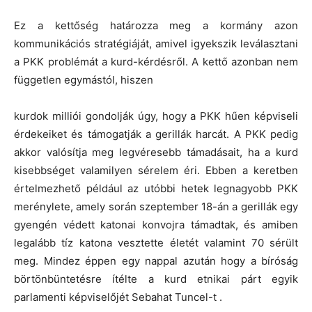
Ez a kettőség határozza meg a kormány azon
kommunikációs stratégiáját, amivel igyekszik leválasztani
a PKK problémát a kurd-kérdésről. A kettő azonban nem
független egymástól, hiszen
kurdok milliói gondolják úgy, hogy a PKK hűen képviseli
érdekeiket és támogatják a gerillák harcát. A PKK pedig
akkor valósítja meg legvéresebb támadásait, ha a kurd
kisebbséget valamilyen sérelem éri. Ebben a keretben
értelmezhető például az utóbbi hetek legnagyobb PKK
merénylete, amely során szeptember 18-án a gerillák egy
gyengén védett katonai konvojra támadtak, és amiben
legalább tíz katona vesztette életét valamint 70 sérült
meg. Mindez éppen egy nappal azután hogy a bíróság
börtönbüntetésre ítélte a kurd etnikai párt egyik
parlamenti képviselőjét Sebahat Tuncel-t .