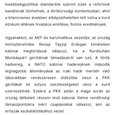
kisebbségpolitikai standardok szerint ezek a reformok
banálisnak tűnhetnek, a törökországi kontextusban, ahol
a kilencvenes években elképzelhetetlen lett volna a kurd
etnikum létének hivatalos említése, fontos eredmények.
Ugyanakkor, az AKP és karizmatikus vezetője, az ország
miniszterelnöke Recep Tayyip Erdogan kíméletlen
katonai megtorlással válaszol, ha a Kurdisztáni
Munkáspárt gerilláinak támadásairól van szó. A török
hadsereg, a NATO katonai haderejének második
legnagyobb állományával az iraki határ mentén való
táboraikban rendszeresen üldözőbe veszi a PKK
gerillákat és súlyos vesztességeket okoz a kurd
szervezetnek. Ezekre a PKK aztán a maga során az
ország délkeleti részein levő katonai illetve rendőrségi
támaszpontokra mért csapásokkal válaszol, ami az
erőszak eszkalálódásához vezet.