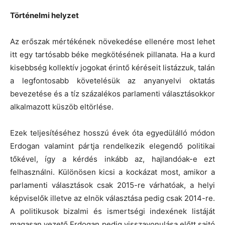
Történelmi helyzet
Az erőszak mértékének növekedése ellenére most lehet
itt egy tartósabb béke megkötésének pillanata. Ha a kurd
kisebbség kollektív jogokat érintő kéréseit listázzuk, talán
a legfontosabb követelésük az anyanyelvi oktatás
bevezetése és a tíz százalékos parlamenti választásokkor
alkalmazott küszöb eltörlése.
Ezek teljesítéséhez hosszú évek óta egyedülálló módon
Erdogan valamint pártja rendelkezik elegendő politikai
tőkével, így a kérdés inkább az, hajlandóak-e ezt
felhasználni. Különösen kicsi a kockázat most, amikor a
parlamenti választások csak 2015-re várhatóak, a helyi
képviselők illetve az elnök választása pedig csak 2014-re.
A politikusok bizalmi és ismertségi indexének listáját
magasan vezető Erdogan pedig visszavonulása előtt sajtó