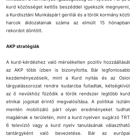
kurd közösséget kettős beszéddel igyekszik megnyerni,
a Kurdisztáni Munkáspárt gerillái és a török kormány közti
harcok áldozatainak száma az elmúlt 15 hónapban
rekordot döntött.
AKP stratégiák
A kurd-kérdéshez való mérsékelten pozitív hozzáállását
az AKP több ízben is bizonyította. Bár legfontosabb
kezdeményezéseik, mint a Kurd nyitás és az Osloi
tárgyalássorozat rendre kudarcba fulladtak, kétségkívül
az ő nevükhöz fűződik a török rendszer legtöbb kurd
etnikai jogokat érintő megvalósítása. A politikai iszlám
mentén mobilizáló párt olyan eredményeket tudhat
magáénak e területén, mint a kurd nyelven sugárzó TRT
6 televízió vagy a kurd nyelv tanulásának választható
tantárgyként való bevezetése. Bár az európai