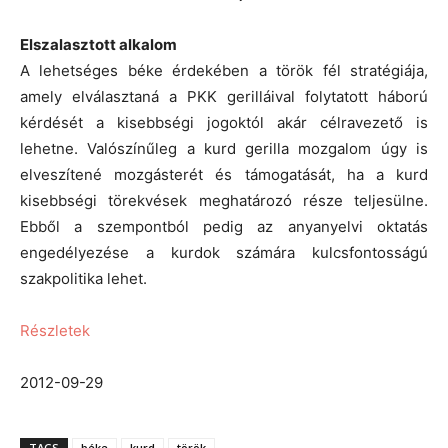
Elszalasztott alkalom
A lehetséges béke érdekében a török fél stratégiája,
amely elválasztaná a PKK gerilláival folytatott háború
kérdését a kisebbségi jogoktól akár célravezető is
lehetne. Valószínűleg a kurd gerilla mozgalom úgy is
elveszítené mozgásterét és támogatását, ha a kurd
kisebbségi törekvések meghatározó része teljesülne.
Ebből a szempontból pedig az anyanyelvi oktatás
engedélyezése a kurdok számára kulcsfontosságú
szakpolitika lehet.
Részletek
2012-09-29
TAGS
béke
kurd
török