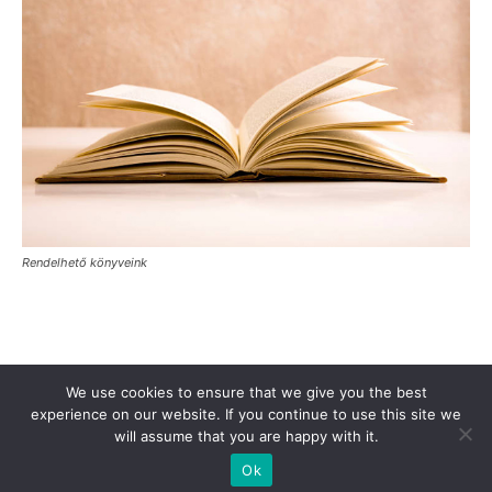
Rendelhető könyveink
Támogasd a Türkinfót!
Kiadványaink
Médiaajánlat
We use cookies to ensure that we give you the best
Impresszum
Adatkezelési Tájékoztató
ÁSZF
Alapítvány
experience on our website. If you continue to use this site we
will assume that you are happy with it.
Rólunk
Kapcsolat
Ok
© Turkinfo.hu 2020