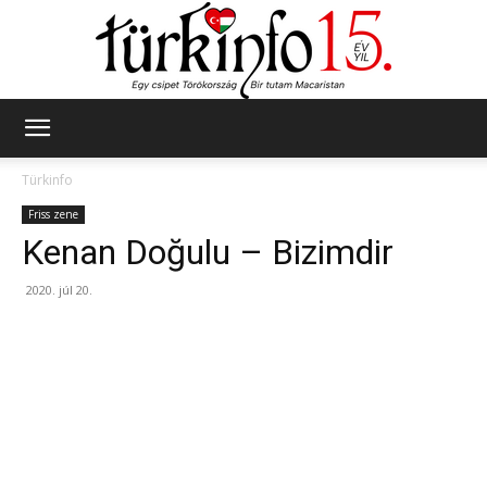
Türkinfo
Türkinfo
Friss zene
Kenan Doğulu – Bizimdir
2020. júl 20.