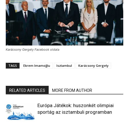
Karácsony Gergely Facebook oldala
TAGS
Ekrem Imamoğlu
Isztambul
Karácsony Gergely
RELATED ARTICLES
MORE FROM AUTHOR
Európa Játékok: huszonkét olimpiai
sportág az isztambuli programban