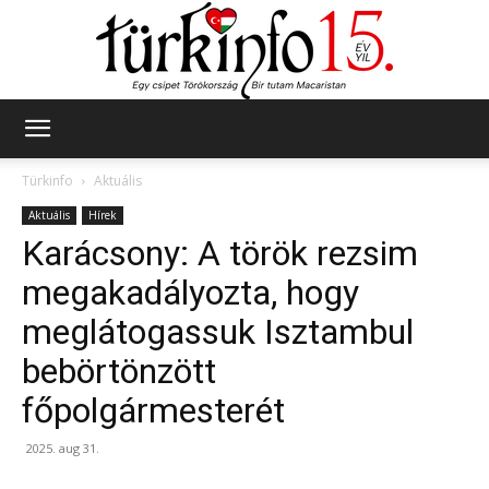
Türkinfo
Türkinfo
Aktuális
Aktuális
Hírek
Karácsony: A török rezsim
megakadályozta, hogy
meglátogassuk Isztambul
bebörtönzött
főpolgármesterét
2025. aug 31.