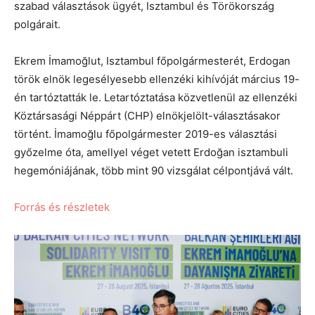
szabad választások ügyét, Isztambul és Törökország
polgárait.
Ekrem İmamoğlut, Isztambul főpolgármesterét, Erdogan
török elnök legesélyesebb ellenzéki kihívóját március 19-
én tartóztatták le. Letartóztatása közvetlenül az ellenzéki
Köztársasági Néppárt (CHP) elnökjelölt-választásakor
történt. İmamoğlu főpolgármester 2019-es választási
győzelme óta, amellyel véget vetett Erdoğan isztambuli
hegemóniájának, több mint 90 vizsgálat célpontjává vált.
Forrás és részletek