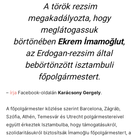
A török rezsim
megakadályozta, hogy
meglátogassuk
börtönében
Ekrem İmamoğlut
,
az Erdogan-rezsim által
bebörtönzött isztambuli
főpolgármestert.
–
írja
Facebook-oldalán
Karácsony Gergely
.
A főpolgármester közlése szerint Barcelona, Zágráb,
Szófia, Athén, Temesvár és Utrecht polgármestereivel
együtt érkeztek Isztambulba, hogy támogatásukról,
szolidaritásukról biztosítsák İmamoğlu főpolgármestert, a