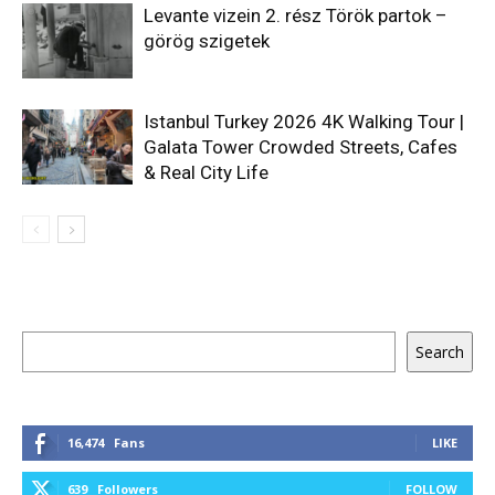
Levante vizein 2. rész Török partok –
görög szigetek
Istanbul Turkey 2026 4K Walking Tour |
Galata Tower Crowded Streets, Cafes
& Real City Life
Keresés
Search
16,474
Fans
LIKE
639
Followers
FOLLOW