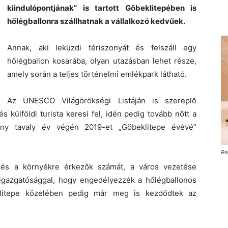
kiindulópontjának” is tartott Göbeklitepében is
hőlégballonra szállhatnak a vállalkozó kedvűek.
Annak, aki leküzdi tériszonyát és felszáll egy
hőlégballon kosarába, olyan utazásban lehet része,
amely során a teljes történelmi emlékpark látható.
Az UNESCO Világörökségi Listáján is szereplő
külföldi turista keresi fel, idén pedig tovább nőtt a
ány tavaly év végén 2019-et „Göbeklitepe évévé”
Re
 és a környékre érkezők számát, a város vezetése
Főigazgatósággal, hogy engedélyezzék a hőlégballonos
eklitepe közelében pedig már meg is kezdődtek az