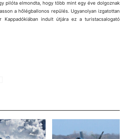
gy pilóta elmondta, hogy több mint egy éve dolgoznak
asson a hőlégballonos repülés. Ugyanolyan izgatottan
 Kappadókiában indult útjára ez a turistacsalogató