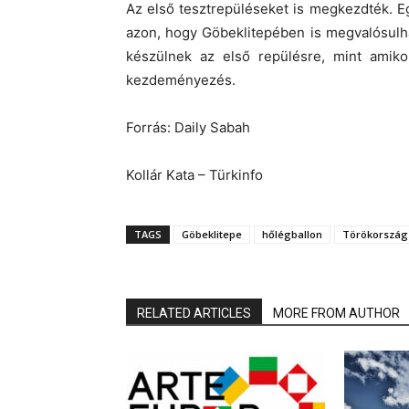
Az első tesztrepüléseket is megkezdték. E
azon, hogy Göbeklitepében is megvalósulh
készülnek az első repülésre, mint amikor
kezdeményezés.
Forrás: Daily Sabah
Kollár Kata – Türkinfo
TAGS
Göbeklitepe
hőlégballon
Törökország
RELATED ARTICLES
MORE FROM AUTHOR