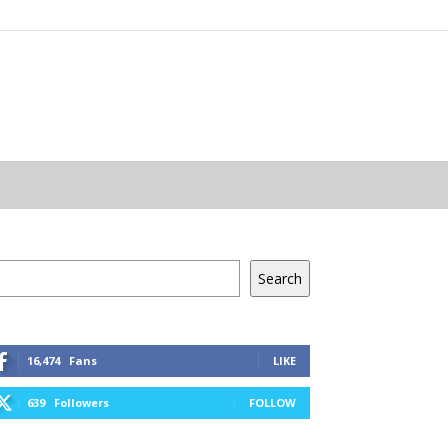
resés
Search
16,474
Fans
LIKE
639
Followers
FOLLOW