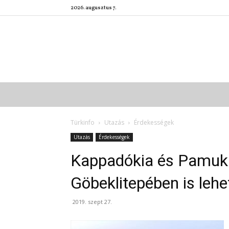
2026. augusztus 7.
Türkinfo
Utazás
Érdekességek
Utazás
Érdekességek
Kappadókia és Pamuk
Göbeklitepében is lehe
2019. szept 27.