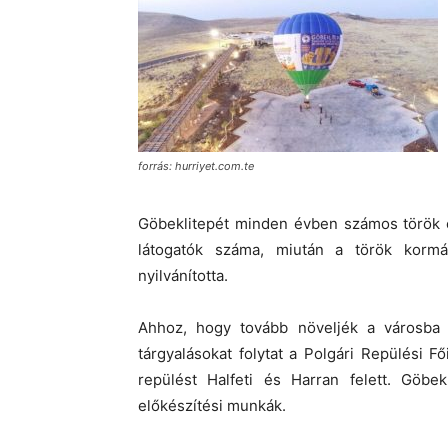
forrás: hurriyet.com.te
Göbeklitepét minden évben számos török és 
látogatók száma, miután a török korm
nyilvánította.
Ahhoz, hogy tovább növeljék a városba
tárgyalásokat folytat a Polgári Repülési 
repülést Halfeti és Harran felett. Göb
előkészítési munkák.