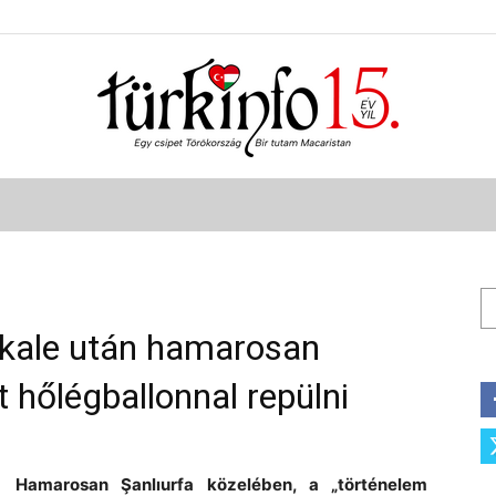
Türkinfo
Ke
kale után hamarosan
t hőlégballonnal repülni
Hamarosan Şanlıurfa közelében, a „történelem