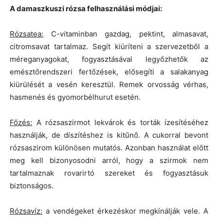
A damaszkuszi rózsa felhasználási módjai:
Rózsatea:
C-vitaminban gazdag, pektint, almasavat,
citromsavat tartalmaz. Segít kiüríteni a szervezetből a
méreganyagokat, fogyasztásával legyőzhetők az
emésztőrendszeri fertőzések, elősegíti a salakanyag
kiürülését a vesén keresztül. Remek orvosság vérhas,
hasmenés és gyomorbélhurut esetén.
Főzés:
A rózsaszirmot lekvárok és torták ízesítéséhez
használják, de díszítéshez is kitűnő. A cukorral bevont
rózsaszirom különösen mutatós. Azonban használat előtt
meg kell bizonyosodni arról, hogy a szirmok nem
tartalmaznak rovarirtó szereket és fogyasztásuk
biztonságos.
Rózsavíz:
a vendégeket érkezéskor megkínálják vele. A