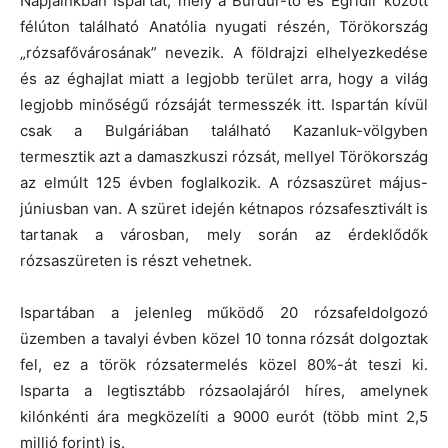
Napjainkban Ispartát, mely a Burdur-tó és Eǧridir között
félúton található Anatólia nyugati részén, Törökország
„rózsafővárosának” nevezik. A földrajzi elhelyezkedése
és az éghajlat miatt a legjobb terület arra, hogy a világ
legjobb minőségű rózsáját termesszék itt. Ispartán kívül
csak a Bulgáriában található Kazanluk-völgyben
termesztik azt a damaszkuszi rózsát, mellyel Törökország
az elmúlt 125 évben foglalkozik. A rózsaszüret május-
júniusban van. A szüret idején kétnapos rózsafesztivált is
tartanak a városban, mely során az érdeklődők
rózsaszüreten is részt vehetnek.
Ispartában a jelenleg működő 20 rózsafeldolgozó
üzemben a tavalyi évben közel 10 tonna rózsát dolgoztak
fel, ez a török rózsatermelés közel 80%-át teszi ki.
Isparta a legtisztább rózsaolajáról híres, amelynek
kilónkénti ára megközelíti a 9000 eurót (több mint 2,5
millió forint) is.