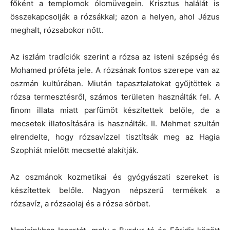
főként a templomok ólomüvegein. Krisztus halálát is
összekapcsolják a rózsákkal; azon a helyen, ahol Jézus
meghalt, rózsabokor nőtt.
Az iszlám tradíciók szerint a rózsa az isteni szépség és
Mohamed próféta jele. A rózsának fontos szerepe van az
oszmán kultúrában. Miután tapasztalatokat gyűjtöttek a
rózsa termesztésről, számos területen használták fel. A
finom illata miatt parfümöt készítettek belőle, de a
mecsetek illatosítására is használták. II. Mehmet szultán
elrendelte, hogy rózsavízzel tisztítsák meg az Hagia
Szophiát mielőtt mecsetté alakítják.
Az oszmánok kozmetikai és gyógyászati szereket is
készítettek belőle. Nagyon népszerű termékek a
rózsavíz, a rózsaolaj és a rózsa sörbet.