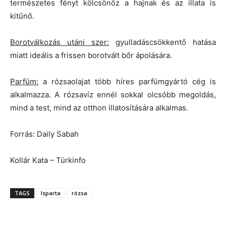
természetes fényt kölcsönöz a hajnak és az illata is
kitűnő.
Borotválkozás utáni szer:
gyulladáscsökkentő hatása
miatt ideális a frissen borotvált bőr ápolására.
Parfüm:
a rózsaolajat több híres parfümgyártó cég is
alkalmazza. A rózsavíz ennél sokkal olcsóbb megoldás,
mind a test, mind az otthon illatosítására alkalmas.
Forrás: Daily Sabah
Kollár Kata – Türkinfo
TAGS
Isparta
rózsa