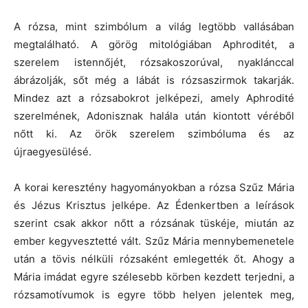
A rózsa, mint szimbólum a világ legtöbb vallásában
megtalálható. A görög mitológiában Aphroditét, a
szerelem istennőjét, rózsakoszorúval, nyaklánccal
ábrázolják, sőt még a lábát is rózsaszirmok takarják.
Mindez azt a rózsabokrot jelképezi, amely Aphrodité
szerelmének, Adonisznak halála után kiontott véréből
nőtt ki. Az örök szerelem szimbóluma és az
újraegyesülésé.
A korai keresztény hagyományokban a rózsa Szűz Mária
és Jézus Krisztus jelképe. Az Édenkertben a leírások
szerint csak akkor nőtt a rózsának tüskéje, miután az
ember kegyvesztetté vált. Szűz Mária mennybemenetele
után a tövis nélküli rózsaként emlegették őt. Ahogy a
Mária imádat egyre szélesebb körben kezdett terjedni, a
rózsamotívumok is egyre több helyen jelentek meg,