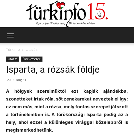
Türkinfo
Türkinfo
Utazás
Utazás
Érdekességek
Isparta, a rózsák földje
2016. aug 31.
A hölgyek szerelmüktől ezt kapják ajándékba,
szonetteket írtak róla, sőt zenekarokat neveztek el így;
ez nem más, mint a rózsa, mely fontos szerepet játszott
a történelemben is. A törökországi Isparta pedig az a
hely, ahol ezzel a különleges virággal közelebbről is
megismerkedhetünk.