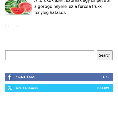
A törökök ezért szórnak egy csipet sót
a görögdinnyére: ez a furcsa trükk
tényleg hatásos
Keresés
Search
16,474
Fans
LIKE
639
Followers
FOLLOW