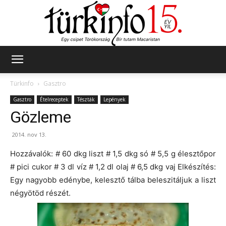
Türkinfo
Türkinfo
Gasztro
Gasztro
Ételreceptek
Tészták
Lepények
Gözleme
2014. nov 13.
Hozzávalók: # 60 dkg liszt # 1,5 dkg só # 5,5 g élesztőpor
# pici cukor # 3 dl víz # 1,2 dl olaj # 6,5 dkg vaj Elkészítés:
Egy nagyobb edénybe, kelesztő tálba beleszitáljuk a liszt
négyötöd részét.