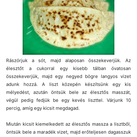
Rászórjuk a sót, majd alaposan összekeverjük. Az
élesztőt a cukorral egy kisebb tálban óvatosan
összekeverjük, majd egy negyed bögre langyos vizet
adunk hozzá. A liszt közepén készítsünk egy kis
mélyedést, azután öntsük bele az élesztős masszát,
végül pedig fedjük be egy kevés liszttel. Várjunk 10
percig, amíg egy kicsit megdagad.
Miután kicsit kiemelkedett az élesztős massza a lisztből,
öntsük bele a maradék vizet, majd erőteljesen dagasszuk