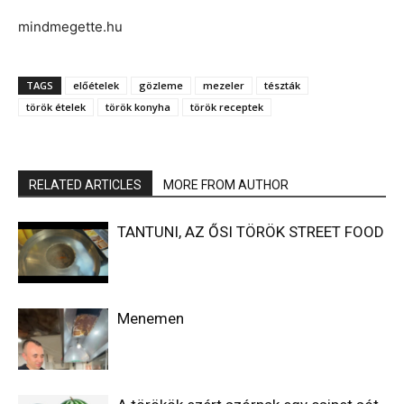
mindmegette.hu
TAGS
előételek
gözleme
mezeler
tészták
török ételek
török konyha
török receptek
RELATED ARTICLES
MORE FROM AUTHOR
TANTUNI, AZ ŐSI TÖRÖK STREET FOOD
Menemen