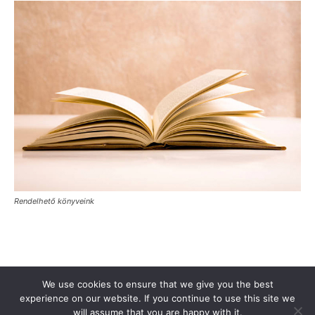
Rendelhető könyveink
Támogasd a Türkinfót!
Kiadványaink
Médiaajánlat
We use cookies to ensure that we give you the best
Impresszum
Adatkezelési Tájékoztató
ÁSZF
Alapítvány
experience on our website. If you continue to use this site we
will assume that you are happy with it.
Rólunk
Kapcsolat