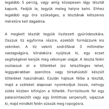
legalább 5 percig, vagy amíg közepesen lágy tésztát
kapunk. Fedjük le, tegyük meleg helyre kelni. Ehhez
legalább egy óra szükséges, a tésztának kétszeres
méretűre kell dagadnia.
A megkelt tésztát tegyük lisztezett gyúródeszkára.
Osszuk tíz egyforma részre, ezekből formázzunk kis
vekniket. A tíz veknit sodrófával 3 milliméter
vastagságúra, köralakúra nyújtsuk ki, egy ecset
segítségével kenjük meg vékonyan olajjal. A tészta felén
oszlassuk el a tölteléket (ez tetszőleges lehet,
leggyakrabban spenótos vagy birkahúsból készült
tölteléket használnak). Ezután hajtsuk félbe a tésztát,
majd a széleket alaposan nyomkodjuk össze, nehogy
sütés közben kifolyjon a töltelék. Forrósítsunk fel egy
palacsintasütőt vagy egy öntöttvas serpenyőt, vajazzuk
ki, majd mindkét felén süssük meg ropogósra.