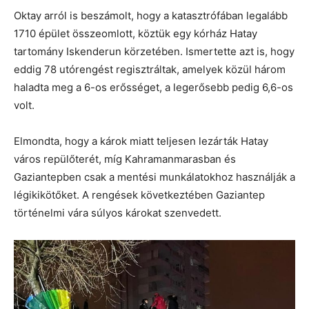
Oktay arról is beszámolt, hogy a katasztrófában legalább
1710 épület összeomlott, köztük egy kórház Hatay
tartomány Iskenderun körzetében. Ismertette azt is, hogy
eddig 78 utórengést regisztráltak, amelyek közül három
haladta meg a 6-os erősséget, a legerősebb pedig 6,6-os
volt.
Elmondta, hogy a károk miatt teljesen lezárták Hatay
város repülőterét, míg Kahramanmarasban és
Gaziantepben csak a mentési munkálatokhoz használják a
légikikötőket. A rengések következtében Gaziantep
történelmi vára súlyos károkat szenvedett.