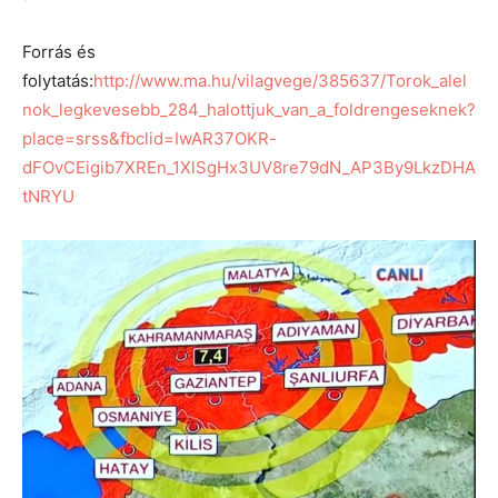
Forrás és
folytatás:
http://www.ma.hu/vilagvege/385637/Torok_alel
nok_legkevesebb_284_halottjuk_van_a_foldrengeseknek?
place=srss&fbclid=IwAR37OKR-
dFOvCEigib7XREn_1XlSgHx3UV8re79dN_AP3By9LkzDHA
tNRYU