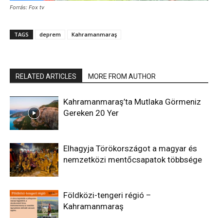
Forrás: Fox tv
TAGS
deprem
Kahramanmaraş
RELATED ARTICLES
MORE FROM AUTHOR
Kahramanmaraş’ta Mutlaka Görmeniz
Gereken 20 Yer
Elhagyja Törökországot a magyar és
nemzetközi mentőcsapatok többsége
Földközi-tengeri régió –
Kahramanmaraş