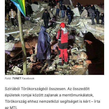
Fotó:
TVNET
Facebook
Szíriából Törökországból összesen. Az összedőlt
épületek romjai között zajlanak a mentőmunkálatok,
Törökország ehhez nemzetközi segítséget is kért – írta
az MTI.