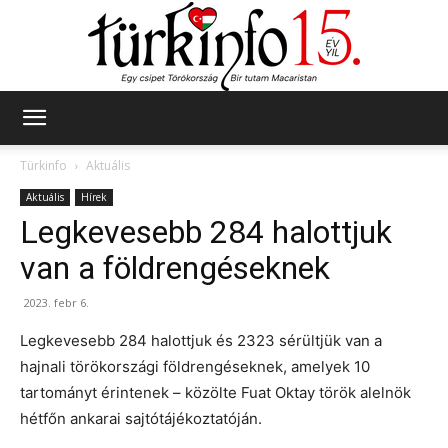
Türkinfo
Türkinfo
Aktuális
Aktuális
Hírek
Legkevesebb 284 halottjuk
van a földrengéseknek
2023. febr 6.
Legkevesebb 284 halottjuk és 2323 sérültjük van a
hajnali törökországi földrengéseknek, amelyek 10
tartományt érintenek – közölte Fuat Oktay török alelnök
hétfőn ankarai sajtótájékoztatóján.