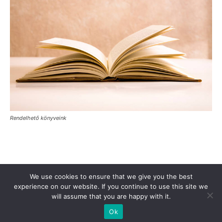
Rendelhető könyveink
Támogasd a Türkinfót!
Kiadványaink
Médiaajánlat
We use cookies to ensure that we give you the best
experience on our website. If you continue to use this site we
Impresszum
Adatkezelési Tájékoztató
ÁSZF
Alapítvány
will assume that you are happy with it.
Rólunk
Kapcsolat
Ok
© Turkinfo.hu 2020