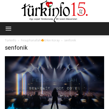
Türkinfo
Türkinfo
Fesuphanallah
Erkin Koray
senfonik
senfonik