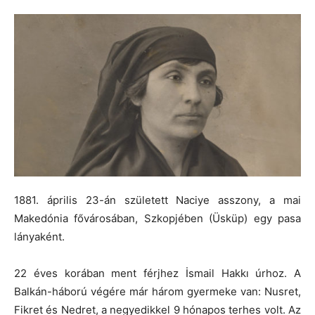
1881. április 23-án született Naciye asszony, a mai
Makedónia fővárosában, Szkopjében (Üsküp) egy pasa
lányaként.
22 éves korában ment férjhez İsmail Hakkı úrhoz. A
Balkán-háború végére már három gyermeke van: Nusret,
Fikret és Nedret, a negyedikkel 9 hónapos terhes volt. Az