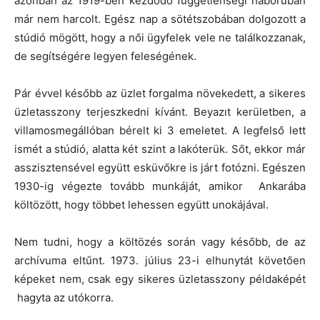
azonban az 1919-ben kezdődő függetlenségi háborúban
már nem harcolt. Egész nap a sötétszobában dolgozott a
stúdió mögött, hogy a női ügyfelek vele ne találkozzanak,
de segítségére legyen feleségének.
Pár évvel később az üzlet forgalma növekedett, a sikeres
üzletasszony terjeszkedni kívánt. Beyazıt kerületben, a
villamosmegállóban bérelt ki 3 emeletet. A legfelső lett
ismét a stúdió, alatta két szint a lakóterük. Sőt, ekkor már
asszisztensével együtt esküvőkre is járt fotózni. Egészen
1930-ig végezte tovább munkáját, amikor Ankarába
költözött, hogy többet lehessen együtt unokájával.
Nem tudni, hogy a költözés során vagy később, de az
archívuma eltűnt. 1973. július 23-i elhunytát követően
képeket nem, csak egy sikeres üzletasszony példaképét
hagyta az utókorra.