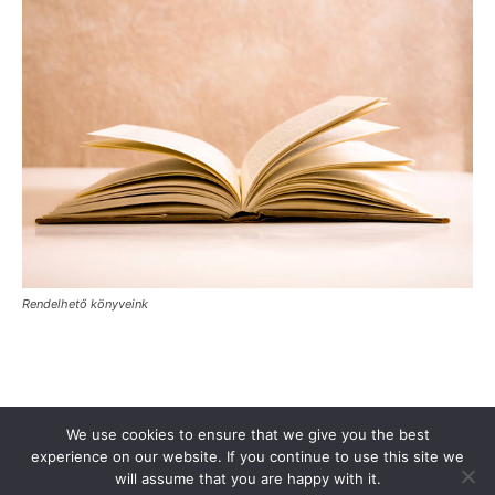
Rendelhető könyveink
Támogasd a Türkinfót!
Kiadványaink
Médiaajánlat
We use cookies to ensure that we give you the best
Impresszum
Adatkezelési Tájékoztató
ÁSZF
Alapítvány
experience on our website. If you continue to use this site we
will assume that you are happy with it.
Rólunk
Kapcsolat