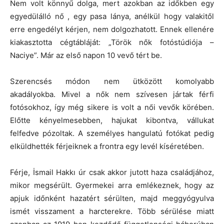
Nem volt könnyű dolga, mert azokban az időkben egy
egyedülálló nő , egy pasa lánya, anélkül hogy valakitől
erre engedélyt kérjen, nem dolgozhatott. Ennek ellenére
kiakasztotta cégtábláját: „Török nők fotóstúdiója –
Naciye”. Már az első napon 10 vevő tért be.
Szerencsés módon nem ütközött komolyabb
akadályokba. Mivel a nők nem szívesen jártak férfi
fotósokhoz, így még sikere is volt a női vevők körében.
Előtte kényelmesebben, hajukat kibontva, vállukat
felfedve pózoltak. A személyes hangulatú fotókat pedig
elküldhették férjeiknek a frontra egy levél kíséretében.
Férje, İsmail Hakkı úr csak akkor jutott haza családjához,
mikor megsérült. Gyermekei arra emlékeznek, hogy az
apjuk időnként hazatért sérülten, majd meggyógyulva
ismét visszament a harcterekre. Több sérülése miatt