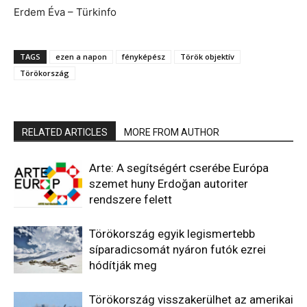
Erdem Éva – Türkinfo
TAGS
ezen a napon
fényképész
Török objektív
Törökország
RELATED ARTICLES
MORE FROM AUTHOR
Arte: A segítségért cserébe Európa
szemet huny Erdoğan autoriter
rendszere felett
Törökország egyik legismertebb
síparadicsomát nyáron futók ezrei
hódítják meg
Törökország visszakerülhet az amerikai