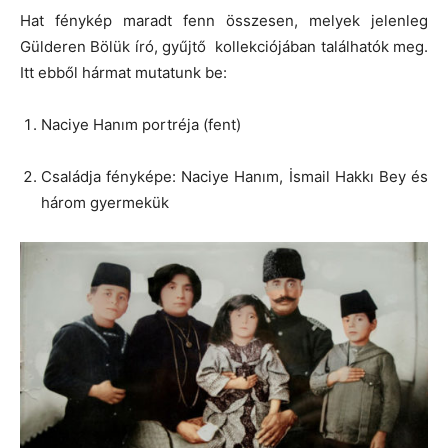
Hat fénykép maradt fenn összesen, melyek jelenleg
Gülderen Bölük író, gyűjtő kollekciójában találhatók meg.
Itt ebből hármat mutatunk be:
Naciye Hanım portréja (fent)
Családja fényképe: Naciye Hanım, İsmail Hakkı Bey és
három gyermekük