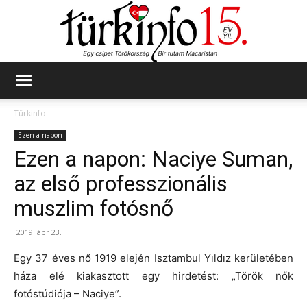
Türkinfo
Türkinfo
Ezen a napon
Ezen a napon: Naciye Suman,
az első professzionális
muszlim fotósnő
2019. ápr 23.
Egy 37 éves nő 1919 elején Isztambul Yıldız kerületében
háza elé kiakasztott egy hirdetést: „Török nők
fotóstúdiója – Naciye”.