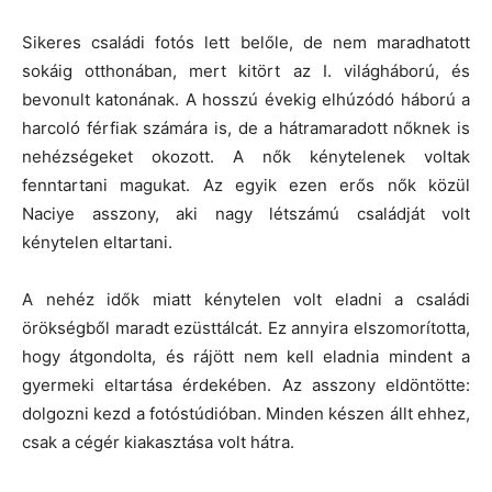
Sikeres családi fotós lett belőle, de nem maradhatott
sokáig otthonában, mert kitört az I. világháború, és
bevonult katonának. A hosszú évekig elhúzódó háború a
harcoló férfiak számára is, de a hátramaradott nőknek is
nehézségeket okozott. A nők kénytelenek voltak
fenntartani magukat. Az egyik ezen erős nők közül
Naciye asszony, aki nagy létszámú családját volt
kénytelen eltartani.
A nehéz idők miatt kénytelen volt eladni a családi
örökségből maradt ezüsttálcát. Ez annyira elszomorította,
hogy átgondolta, és rájött nem kell eladnia mindent a
gyermeki eltartása érdekében. Az asszony eldöntötte:
dolgozni kezd a fotóstúdióban. Minden készen állt ehhez,
csak a cégér kiakasztása volt hátra.