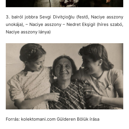
3. balról jobbra Sevgi Divitçioğlu (festő, Naciye asszony
unokája), – Naciye asszony – Nedret Ekşigil (híres szabó,
Naciye asszony lánya)
Forrás: kolektomani.com Gülderen Bölük írása