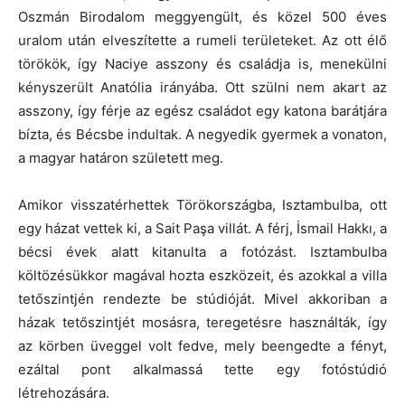
Oszmán Birodalom meggyengült, és közel 500 éves
uralom után elveszítette a rumeli területeket. Az ott élő
törökök, így Naciye asszony és családja is, menekülni
kényszerült Anatólia irányába. Ott szülni nem akart az
asszony, így férje az egész családot egy katona barátjára
bízta, és Bécsbe indultak. A negyedik gyermek a vonaton,
a magyar határon született meg.
Amikor visszatérhettek Törökországba, Isztambulba, ott
egy házat vettek ki, a Sait Paşa villát. A férj, İsmail Hakkı, a
bécsi évek alatt kitanulta a fotózást. Isztambulba
költözésükkor magával hozta eszközeit, és azokkal a villa
tetőszintjén rendezte be stúdióját. Mivel akkoriban a
házak tetőszintjét mosásra, teregetésre használták, így
az körben üveggel volt fedve, mely beengedte a fényt,
ezáltal pont alkalmassá tette egy fotóstúdió
létrehozására.