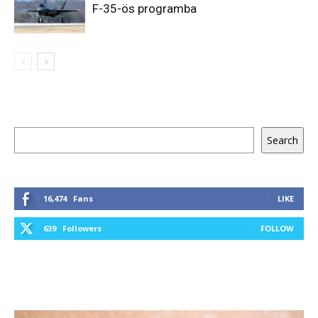
F-35-ös programba
Keresés
Search
16,474
Fans
LIKE
639
Followers
FOLLOW