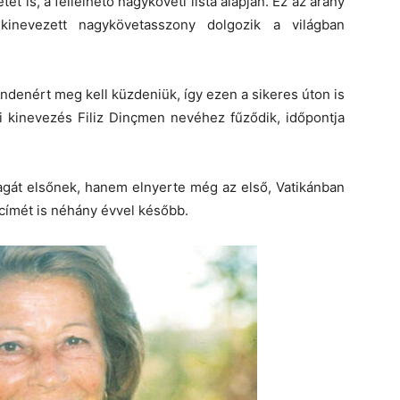
 is, a fellelhető nagyköveti lista alapján. Ez az arány
nevezett nagykövetasszony dolgozik a világban
ndenért meg kell küzdeniük, így ezen a sikeres úton is
ti kinevezés Filiz Dinçmen nevéhez fűződik, időpontja
agát elsőnek, hanem elnyerte még az első, Vatikánban
 címét is néhány évvel később.