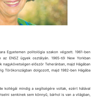
ara Egyetemen politológia szakon végzett. 1961-ben
an az ENSZ ügyek osztályán. 1965-től New Yorkban
örök nagykövetségen először Teheránban, majd Hágában
vig Törökországban dolgozott, majd 1982-ben Hágába
 kollégái mindig a segítségére voltak, ezért hálával
iselni senkinek sem könnyű, bárhol is van a világban,