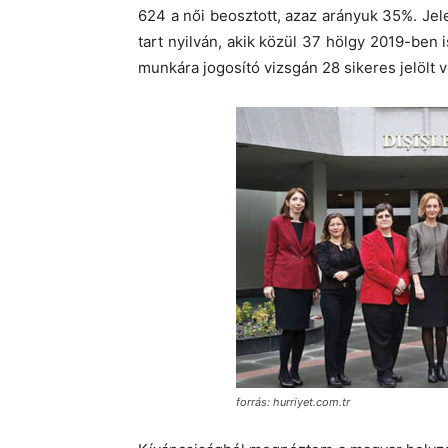
624 a női beosztott, azaz arányuk 35%. Je
tart nyilván, akik közül 37 hölgy 2019-ben i
munkára jogosító vizsgán 28 sikeres jelölt vé
forrás: hurriyet.com.tr