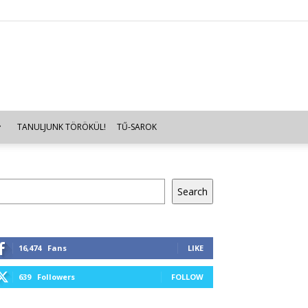
TANULJUNK TÖRÖKÜL!
TŰ-SAROK
resés
Search
16,474
Fans
LIKE
639
Followers
FOLLOW