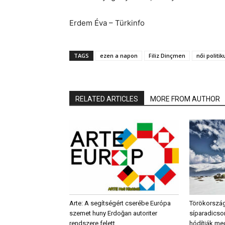
Erdem Éva – Türkinfo
TAGS
ezen a napon
Filiz Dinçmen
női politik
RELATED ARTICLES
MORE FROM AUTHOR
Arte: A segítségért cserébe Európa
Törökország
szemet huny Erdoğan autoriter
síparadicso
rendszere felett
hódítják me