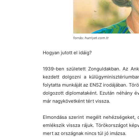
forrás: hurriyet.com.tr
Hogyan jutott el idáig?
1939-ben született Zonguldakban. Az Ank
kezdett dolgozni a külügyminisztériumb
folytatta munkáját az ENSZ irodájában. T
dolgozott diplomataként. Ezután néhány é
már nagykövetként tért vissza.
Elmondása szerint megélt nehézségeket, de
emlékszik vissza rájuk. Törökországot képv
mert az országnak nincs túl jó imázsa.