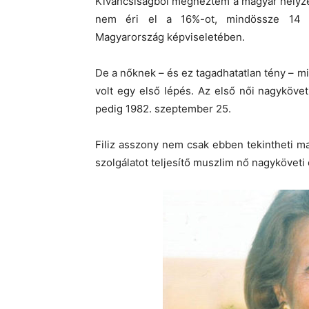
Kíváncsiságból megnéztem a magyar helyzetet
nem éri el a 16%-ot, mindössze 14 ki
Magyarország képviseletében.
De a nőknek – és ez tagadhatatlan tény – mi
volt egy első lépés. Az első női nagyköve
pedig 1982. szeptember 25.
Filiz asszony nem csak ebben tekintheti m
szolgálatot teljesítő muszlim nő nagyköveti