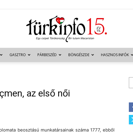
GASZTRO
PÁRBESZÉD
BÖNGÉSZDE
HASZNOS INFÓK
Türkinfo
Ke
nçmen, az első női
diplomata beosztású munkatársainak száma 1777, ebből