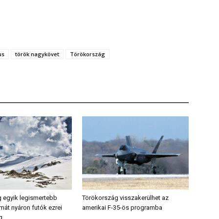
us
török nagykövet
Törökország
 egyik legismertebb
Törökország visszakerülhet az
mát nyáron futók ezrei
amerikai F-35-ös programba
g