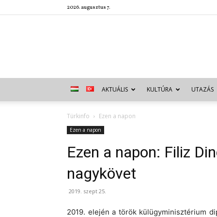
2026. augusztus 7.
AKTUÁLIS
KULTÚRA
UTAZÁS
Türkinfo
Ezen a napon
Ezen a napon
Ezen a napon: Filiz Di
nagykövet
2019. szept 25.
2019. elején a török külügyminisztérium 