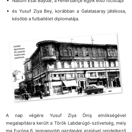
Nasuhi Esat Baydar, a Fenerbahçe egyik első focistája
és Yusuf Ziya Bey, korábban a Galatasaray játékosa,
később a futballélet diplomatája.
A nap végére Yusuf Ziya Öniş elnökségével
megalapításra került a Török Labdarúgó-szövetség, mely
ma Európa 6. legnagyobb gazdasági erejével rendelkező