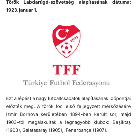
Török Labdarúgó-szövetség alapításának dátuma:
1923. január 1.
Ezt a lépést a nagy futballcsapatok alapításának időpontjai
előzték meg. A török foci első feljegyzett mérkőzésére
Izmir Bornova kerületében 1894-ben került sor, majd
1903-tól megalakultak a legnagyobb klubok: Beşiktaş
(1903), Galatasaray (1905), Fenerbahçe (1907).