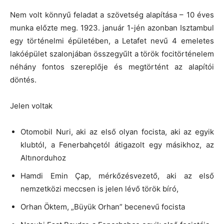
Nem volt könnyű feladat a szövetség alapítása – 10 éves
munka előzte meg. 1923. január 1-jén azonban Isztambul
egy történelmi épületében, a Letafet nevű 4 emeletes
lakóépület szalonjában összegyűlt a török focitörténelem
néhány fontos szereplője és megtörtént az alapítói
döntés.
Jelen voltak
Otomobil Nuri, aki az első olyan focista, aki az egyik
klubtól, a Fenerbahçetól átigazolt egy másikhoz, az
Altınorduhoz
Hamdi Emin Çap, mérkőzésvezető, aki az első
nemzetközi meccsen is jelen lévő török bíró,
Orhan Öktem, „Büyük Orhan” becenevű focista