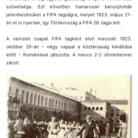
szövetsége. Ezt követően hamarosan benyújtották
jelentkezésüket a FIFA tagságra, melyet 1923. május 21-
én el is nyertek, így Törökország a FIFA 26. tagja lett.
A nemzeti csapat FIFA tagként első meccsét 1923.
október 26-án – négy nappal a köztársaság kikiáltása
előtt – Romániával játszotta. A meccs 2-2 döntetlennel
zárult.