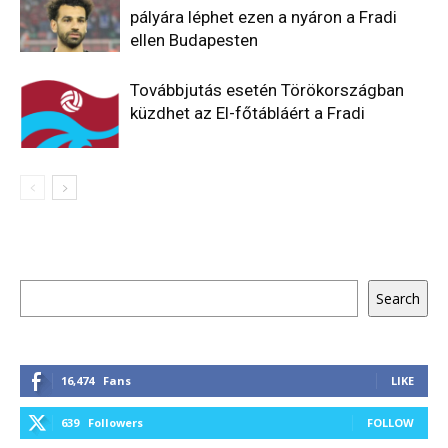
pályára léphet ezen a nyáron a Fradi
ellen Budapesten
Továbbjutás esetén Törökországban
küzdhet az El-főtábláért a Fradi
Keresés
Search
16,474
Fans
LIKE
639
Followers
FOLLOW