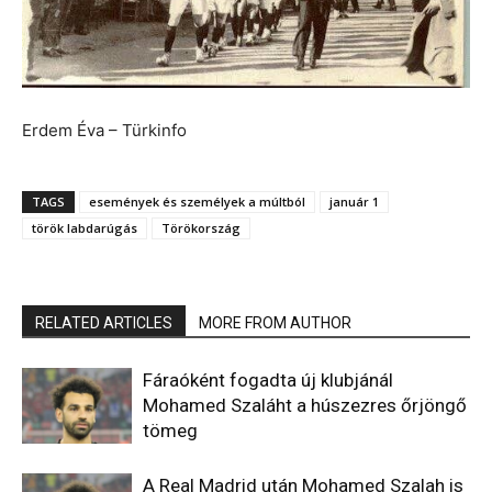
Erdem Éva – Türkinfo
TAGS
események és személyek a múltból
január 1
török labdarúgás
Törökország
RELATED ARTICLES
MORE FROM AUTHOR
Fáraóként fogadta új klubjánál
Mohamed Szaláht a húszezres őrjöngő
tömeg
A Real Madrid után Mohamed Szalah is