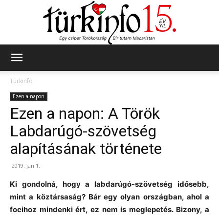
Türkinfo
Türkinfo
Ezen a napon
Ezen a napon: A Török
Labdarúgó-szövetség
alapításának története
2019. jan 1.
Ki gondolná, hogy a labdarúgó-szövetség idősebb,
mint a köztársaság? Bár egy olyan országban, ahol a
focihoz mindenki ért, ez nem is meglepetés.
Bizony, a