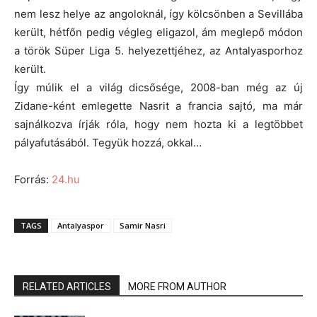
nem lesz helye az angoloknál, így kölcsönben a Sevillába
került, hétfőn pedig végleg eligazol, ám meglepő módon
a török Süper Liga 5. helyezettjéhez, az Antalyasporhoz
került.
Így múlik el a világ dicsősége, 2008-ban még az új
Zidane-ként emlegette Nasrit a francia sajtó, ma már
sajnálkozva írják róla, hogy nem hozta ki a legtöbbet
pályafutásából. Tegyük hozzá, okkal…
Forrás:
24.hu
TAGS
Antalyaspor
Samir Nasri
RELATED ARTICLES
MORE FROM AUTHOR