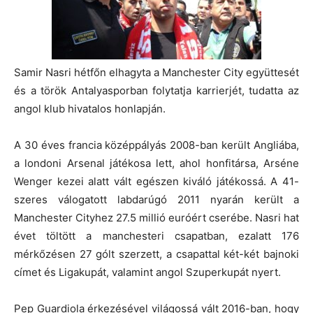
Samir Nasri hétfőn elhagyta a Manchester City együttesét
és a török Antalyasporban folytatja karrierjét, tudatta az
angol klub hivatalos honlapján.
A 30 éves francia középpályás 2008-ban került Angliába,
a londoni Arsenal játékosa lett, ahol honfitársa, Arséne
Wenger kezei alatt vált egészen kiváló játékossá. A 41-
szeres válogatott labdarúgó 2011 nyarán került a
Manchester Cityhez 27.5 millió euróért cserébe. Nasri hat
évet töltött a manchesteri csapatban, ezalatt 176
mérkőzésen 27 gólt szerzett, a csapattal két-két bajnoki
címet és Ligakupát, valamint angol Szuperkupát nyert.
Pep Guardiola érkezésével világossá vált 2016-ban, hogy