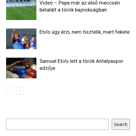
Videó – Pepe már az első meccsén
betalált a török bajnokságban
Eto’o úgy érzi, nem tisztelik, mert fekete
Samuel Eto’o lett a török Antalyaspor
edzője
Keresés
Search