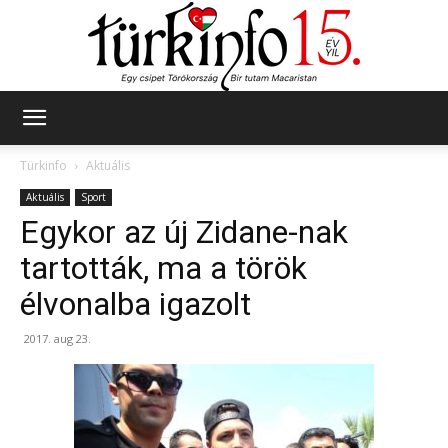
Türkinfo
Türkinfo
Aktuális
Aktuális
Sport
Egykor az új Zidane-nak
tartották, ma a török
élvonalba igazolt
2017. aug 23.