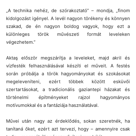
„A technika nehéz, de szórakoztató” – mondja, „finom
kidolgozást igényel. A levél nagyon törékeny és könnyen
szakad, de én nagyon boldog vagyok, hogy ezt a
különleges török művészeti formát leveleken
végezhetem.”
Aktaş először megszárítja a leveleket, majd akril és
vízfesték felhasználásával készíti el műveit. A festés
során próbálja a török hagyományokat és szokásokat
megeleveníteni, ezért többek között esküvői
szertartásokat, a tradicionális gaziantepi házakat és
történelmi építményeket rajzol hagyományos
motívumokkal és a fantáziája használatával.
Művei után nagy az érdeklődés, sokan szeretnék, ha
tanítaná őket, ezért azt tervezi, hogy – amennyire csak