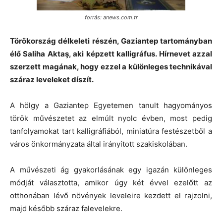
forrás: anews.com.tr
Törökország délkeleti részén, Gaziantep tartományban
élő Saliha Aktaş, aki képzett kalligráfus. Hírnevet azzal
szerzett magának, hogy ezzel a különleges technikával
száraz leveleket díszít.
A hölgy a Gaziantep Egyetemen tanult hagyományos
török művészetet az elmúlt nyolc évben, most pedig
tanfolyamokat tart kalligráfiából, miniatúra festészetből a
város önkormányzata által irányított szakiskolában.
A művészeti ág gyakorlásának egy igazán különleges
módját választotta, amikor úgy két évvel ezelőtt az
otthonában lévő növények leveleire kezdett el rajzolni,
majd később száraz falevelekre.