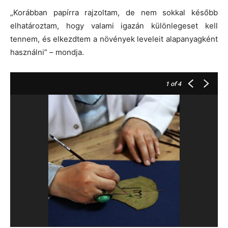
„Korábban papírra rajzoltam, de nem sokkal később
elhatároztam, hogy valami igazán különlegeset kell
tennem, és elkezdtem a növények leveleit alapanyagként
használni” – mondja.
1
of 4