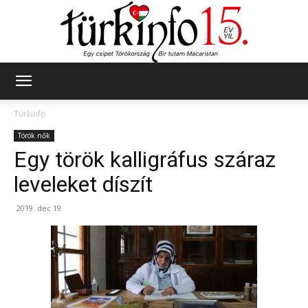
Türkinfo
Türkinfo
Török nők
Egy török kalligráfus száraz
leveleket díszít
2019. dec 19.