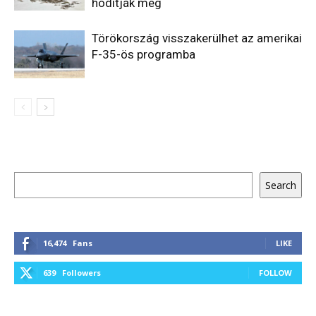
hódítják meg
Törökország visszakerülhet az amerikai
F-35-ös programba
Keresés
Search
16,474
Fans
LIKE
639
Followers
FOLLOW