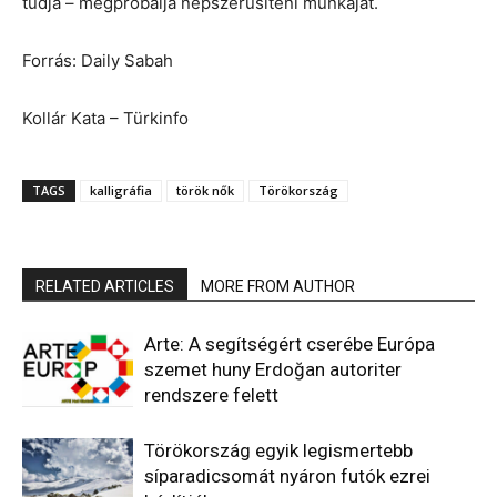
tudja – megpróbálja népszerűsíteni munkáját.
Forrás: Daily Sabah
Kollár Kata – Türkinfo
TAGS
kalligráfia
török nők
Törökország
RELATED ARTICLES
MORE FROM AUTHOR
Arte: A segítségért cserébe Európa
szemet huny Erdoğan autoriter
rendszere felett
Törökország egyik legismertebb
síparadicsomát nyáron futók ezrei