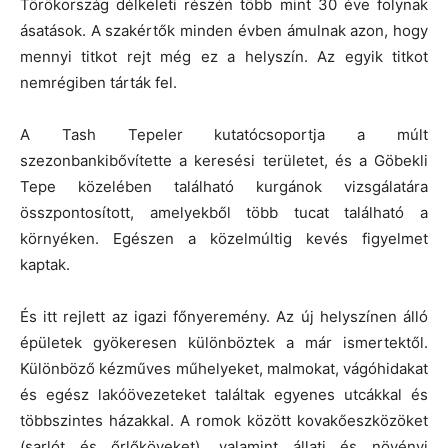
Törökország délkeleti részén több mint 30 éve folynak
ásatások. A szakértők minden évben ámulnak azon, hogy
mennyi titkot rejt még ez a helyszín. Az egyik titkot
nemrégiben tárták fel.
A Tash Tepeler kutatócsoportja a múlt
szezonbankibővítette a keresési területet, és a Göbekli
Tepe közelében található kurgánok vizsgálatára
összpontosított, amelyekből több tucat található a
környéken. Egészen a közelmúltig kevés figyelmet
kaptak.
És itt rejlett az igazi főnyeremény. Az új helyszínen álló
épületek gyökeresen különböztek a már ismertektől.
Különböző kézműves műhelyeket, malmokat, vágóhidakat
és egész lakóövezeteket találtak egyenes utcákkal és
többszintes házakkal. A romok között kovakőeszközöket
(sarlót és őrlőköveket), valamint állati és növényi