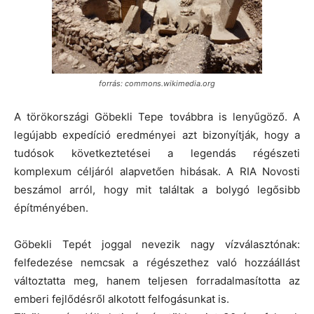
forrás: commons.wikimedia.org
A törökországi Göbekli Tepe továbbra is lenyűgöző. A
legújabb expedíció eredményei azt bizonyítják, hogy a
tudósok következtetései a legendás régészeti
komplexum céljáról alapvetően hibásak. A RIA Novosti
beszámol arról, hogy mit találtak a bolygó legősibb
építményében.
Göbekli Tepét joggal nevezik nagy vízválasztónak:
felfedezése nemcsak a régészethez való hozzáállást
változtatta meg, hanem teljesen forradalmasította az
emberi fejlődésről alkotott felfogásunkat is.