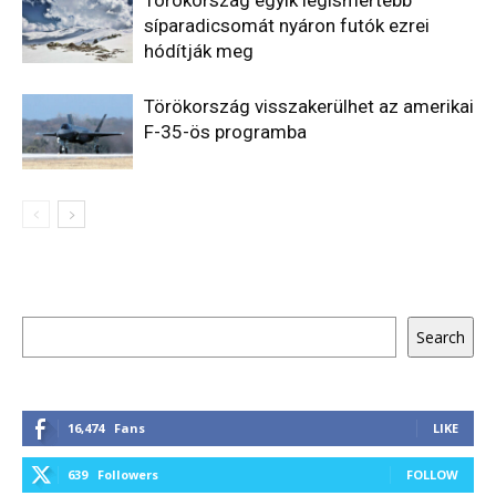
síparadicsomát nyáron futók ezrei
hódítják meg
Törökország visszakerülhet az amerikai
F-35-ös programba
Keresés
Search
16,474
Fans
LIKE
639
Followers
FOLLOW