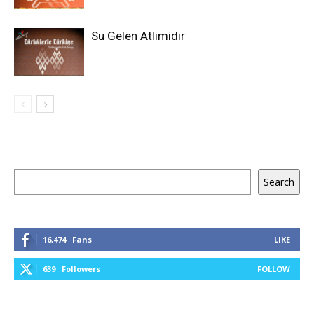
Su Gelen Atlimidir
Keresés
Search
16,474
Fans
LIKE
639
Followers
FOLLOW