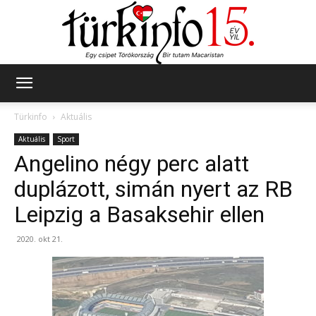
Türkinfo
Türkinfo
Aktuális
Aktuális
Sport
Angelino négy perc alatt
duplázott, simán nyert az RB
Leipzig a Basaksehir ellen
2020. okt 21.