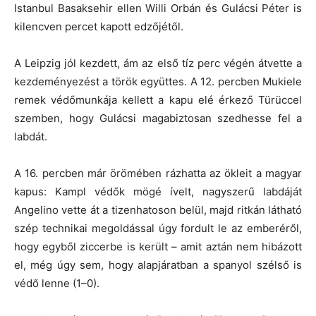
Istanbul Basaksehir ellen Willi Orbán és Gulácsi Péter is
kilencven percet kapott edzőjétől.
A Leipzig jól kezdett, ám az első tíz perc végén átvette a
kezdeményezést a török együttes. A 12. percben Mukiele
remek védőmunkája kellett a kapu elé érkező Türüccel
szemben, hogy Gulácsi magabiztosan szedhesse fel a
labdát.
A 16. percben már örömében rázhatta az ökleit a magyar
kapus: Kampl védők mögé ívelt, nagyszerű labdáját
Angelino vette át a tizenhatoson belül, majd ritkán látható
szép technikai megoldással úgy fordult le az emberéről,
hogy egyből ziccerbe is került – amit aztán nem hibázott
el, még úgy sem, hogy alapjáratban a spanyol szélső is
védő lenne (1–0).