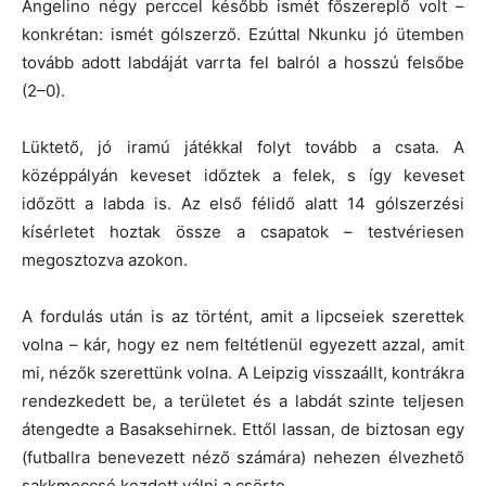
Angelino négy perccel később ismét főszereplő volt –
konkrétan: ismét gólszerző. Ezúttal Nkunku jó ütemben
tovább adott labdáját varrta fel balról a hosszú felsőbe
(2–0).
Lüktető, jó iramú játékkal folyt tovább a csata. A
középpályán keveset időztek a felek, s így keveset
időzött a labda is. Az első félidő alatt 14 gólszerzési
kísérletet hoztak össze a csapatok – testvériesen
megosztozva azokon.
A fordulás után is az történt, amit a lipcseiek szerettek
volna – kár, hogy ez nem feltétlenül egyezett azzal, amit
mi, nézők szerettünk volna. A Leipzig visszaállt, kontrákra
rendezkedett be, a területet és a labdát szinte teljesen
átengedte a Basaksehirnek. Ettől lassan, de biztosan egy
(futballra benevezett néző számára) nehezen élvezhető
sakkmeccsé kezdett válni a csörte.