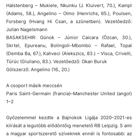
Halstenberg – Mukiele, Nkunku (J. Kluivert, 70.), Kampl
(Adams, 58.), Angelino – Olmo (Henrichs, 65.), Poulsen,
Forsberg (Hvang Hi Csan, a szünetben). Vezetőedző:
Julian Nagelsmann
BASAKSEHIR: Günok – Júnior Caicara (Özcan, 30.),
Skrtel, Epureanu, Bolingoli-Mbombo – Rafael, Topal
(Demba Ba, 67.), Kahveci (Alekszics, 83.) – Visca, Crivelli,
Türüc (Giuliano, 83.). Vezetőedző: Okan Buruk
Gólszerző: Angelino (16., 20.)
A csoport másik meccsén
Paris Saint-Germain (francia)–Manchester United (angol)
1–2
Győzelemmel kezdte a Bajnokok Ligája 2020–2021-es
kiírását a legutóbb elődöntőig menetelő RB Leipzig. S ami
a magyar sportszerető szíveknek ennél is fontosabb: az