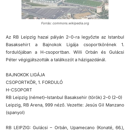
Forrás: commons.wikipedia.org
Az RB Leipzig hazai pályán 2–0-ra legyőzte az Istanbul
Basaksehirt a Bajnokok Ligája csoportkörének 1.
fordulójában a H-csoportban. Willi Orbán és Gulácsi
Péter végigjátszották a találkozót a házigazdánál.
BAJNOKOK LIGÁJA
CSOPORTKÖR, 1. FORDULÓ
H-CSOPORT
RB Leipzig (német)–Istanbul Basaksehir (török) 2–0 (2–0)
Leipzig, RB Arena, 999 néző. Vezette: Jesús Gil Manzano
(spanyol)
RB LEIPZIG: Gulácsi – Orbán, Upamecano (Konaté, 66.),