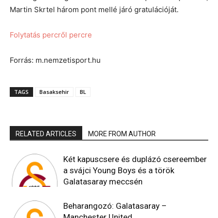
Martin Skrtel három pont mellé járó gratulációját.
Folytatás percről percre
Forrás: m.nemzetisport.hu
TAGS
Basaksehir
BL
RELATED ARTICLES
MORE FROM AUTHOR
Két kapuscsere és duplázó csereember
a svájci Young Boys és a török
Galatasaray meccsén
Beharangozó: Galatasaray –
Manchester United