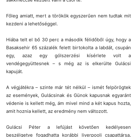
Főleg amiatt, mert a törökök egyszerűen nem tudtak mit
kezdeni a lehetőséggel.
Hiába telt el bő 30 perc a második félidőből úgy, hogy a
Basaksehir 65 százalék felett birtokolta a labdát, csupán
egy, azaz egy gólszerzési kísérlete volt a
vendégegyüttesnek – s még az is elkerülte Gulácsi
kapuját.
A végjátékra – szinte már tét nélkül – ismét felpörögtek
az események, Gulácsinak és Günok kapusnak egyaránt
védenie is kellett még, ám mivel mind a két kapus hozta,
amit hoznia kellett, az eredmény nem változott.
Gulácsi Péter a lefújást követően kedélyesen
beszélgetve fogadhatta korábbi liverpooli csapattársa,