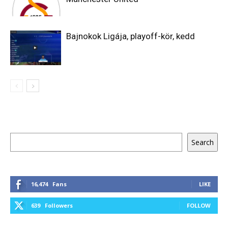
Bajnokok Ligája, playoff-kör, kedd
Keresés
Search
16,474
Fans
LIKE
639
Followers
FOLLOW