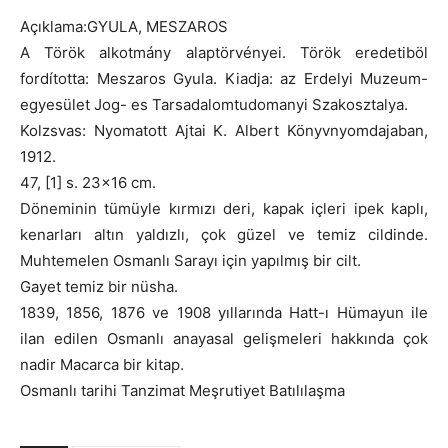
Açıklama:GYULA, MESZAROS
A Török alkotmány alaptörvényei. Török eredetiböl
fordította: Meszaros Gyula. Kiadja: az Erdelyi Muzeum-
egyesület Jog- es Tarsadalomtudomanyi Szakosztalya.
Kolzsvas: Nyomatott Ajtai K. Albert Könyvnyomdajaban,
1912.
47, [1] s. 23×16 cm.
Döneminin tümüyle kırmızı deri, kapak içleri ipek kaplı,
kenarları altın yaldızlı, çok güzel ve temiz cildinde.
Muhtemelen Osmanlı Sarayı için yapılmış bir cilt.
Gayet temiz bir nüsha.
1839, 1856, 1876 ve 1908 yıllarında Hatt-ı Hümayun ile
ilan edilen Osmanlı anayasal gelişmeleri hakkında çok
nadir Macarca bir kitap.
Osmanlı tarihi Tanzimat Meşrutiyet Batılılaşma