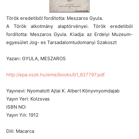
Török eredetiböl fordította: Meszaros Gyula.
A Török alkotmány alaptörvényei. Török eredetiböl
fordította: Meszaros Gyula. Kiadja: az Erdelyi Muzeum-
egyesület Jog- es Tarsadalomtudomanyi Szakoszt
Yazarı: GYULA, MESZAROS
http://epa.oszk.hu/eme/books/b1_627797.pdf
Yayınevi: Nyomatott Ajtai K. Albert Könyvnyomdajab
Yayın Yeri: Kolzsvas
ISBN NO:
Yayın Yılı: 1912
Dili: Macarca