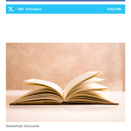
639
Followers
FOLLOW
Rendelhető könyveink