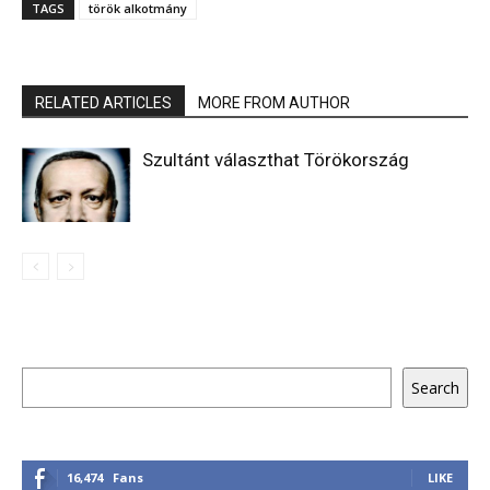
TAGS
török alkotmány
RELATED ARTICLES
MORE FROM AUTHOR
Szultánt választhat Törökország
Keresés
Search
16,474
Fans
LIKE