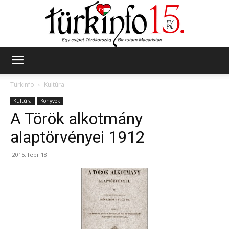
Türkinfo
Türkinfo
Kultúra
Kultúra
Könyvek
A Török alkotmány
alaptörvényei 1912
2015. febr 18.