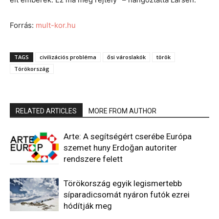
Forrás:
mult-kor.hu
TAGS
civilizációs probléma
ősi városlakók
török
Törökország
RELATED ARTICLES
MORE FROM AUTHOR
Arte: A segítségért cserébe Európa
szemet huny Erdoğan autoriter
rendszere felett
Törökország egyik legismertebb
síparadicsomát nyáron futók ezrei
hódítják meg