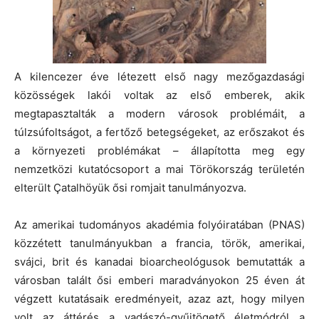
A kilencezer éve létezett első nagy mezőgazdasági
közösségek lakói voltak az első emberek, akik
megtapasztalták a modern városok problémáit, a
túlzsúfoltságot, a fertőző betegségeket, az erőszakot és
a környezeti problémákat – állapította meg egy
nemzetközi kutatócsoport a mai Törökország területén
elterült Çatalhöyük ősi romjait tanulmányozva.
Az amerikai tudományos akadémia folyóiratában (PNAS)
közzétett tanulmányukban a francia, török, amerikai,
svájci, brit és kanadai bioarcheológusok bemutatták a
városban talált ősi emberi maradványokon 25 éven át
végzett kutatásaik eredményeit, azaz azt, hogy milyen
volt az áttérés a vadászó-gyűjtögető életmódról a