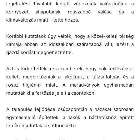
legeltetést távolabb kellett végezniük valószínűleg a
környezet állapotának rosszabbá válása és a
klímaváltozás miatt – tette hozzá.
Korábbi kutatások úgy vélték, hogy a közel-keleti térség
klímája abban az időszakban szárazabbá vált, ezért a
gazdálkodást megnehezítette.
Azt is kiderítették a szakemberek, hogy sok fertőzéssel
kellett megbirkózniuk a lakóknak, a túlzsúfoltság és a
rossz higiéniai miatt. A maradványok egyharmadán
mutatták ki a fertőzés jeleit a csontokon.
A település fejlődése csúcspontján a házakat szorosan
egymásmellé építették, a lakók a háztetőkhöz épített
létrákon jutottak be otthonaikba.