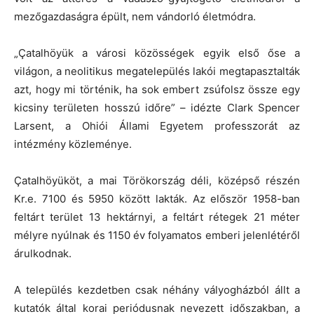
mezőgazdaságra épült, nem vándorló életmódra.
„Çatalhöyük a városi közösségek egyik első őse a
világon, a neolitikus megatelepülés lakói megtapasztalták
azt, hogy mi történik, ha sok embert zsúfolsz össze egy
kicsiny területen hosszú időre” – idézte Clark Spencer
Larsent, a Ohiói Állami Egyetem professzorát az
intézmény közleménye.
Çatalhöyüköt, a mai Törökország déli, középső részén
Kr.e. 7100 és 5950 között lakták. Az először 1958-ban
feltárt terület 13 hektárnyi, a feltárt rétegek 21 méter
mélyre nyúlnak és 1150 év folyamatos emberi jelenlétéről
árulkodnak.
A település kezdetben csak néhány vályogházból állt a
kutatók által korai periódusnak nevezett időszakban, a