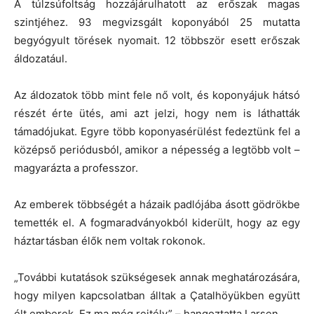
A túlzsúfoltság hozzájárulhatott az erőszak magas
szintjéhez. 93 megvizsgált koponyából 25 mutatta
begyógyult törések nyomait. 12 többször esett erőszak
áldozatául.
Az áldozatok több mint fele nő volt, és koponyájuk hátsó
részét érte ütés, ami azt jelzi, hogy nem is láthatták
támadójukat. Egyre több koponyasérülést fedeztünk fel a
középső periódusból, amikor a népesség a legtöbb volt –
magyarázta a professzor.
Az emberek többségét a házaik padlójába ásott gödrökbe
temették el. A fogmaradványokból kiderült, hogy az egy
háztartásban élők nem voltak rokonok.
„További kutatások szükségesek annak meghatározására,
hogy milyen kapcsolatban álltak a Çatalhöyükben együtt
élt emberek. Ez ma még rejtély” – hangoztatta Larsen.