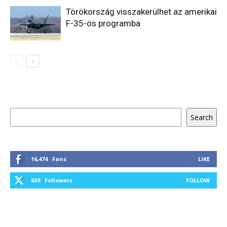
Törökország visszakerülhet az amerikai
F-35-ös programba
Keresés
Search
16,474
Fans
LIKE
639
Followers
FOLLOW