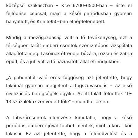
középső szakaszban – Kr.e 6700-6500-ban – érte el
fejlődése csúcsát, majd a késői periódusban gyorsan
hanyatlott, és Kr.e 5950-ben elnéptelenedett.
Mindig a mezőgazdaság volt a fő tevékenység, ezt a
térségben talált emberi csontok szénizotópos vizsgálata
állapította meg. Lakóinak étrendje búzára, rozsra és zabra
épült, és a juh volt a fő háziasított állat étrendjükben.
„A gabonától való erős függőség azt jelentette, hogy
lakóinál gyorsan megjelent a fogszuvasodás – az első
civilizációs betegségek egyike. Az itt talált felnőttek 10-
13 százaléka szenvedett tőle” – mondta Larsen.
A lábszárcsontok elemzése kimutatta, hogy a késő
periódus emberei jóval többet mentek, mint a korai kor
lakosai. Ez azt jelentette, hogy a földművelést és a