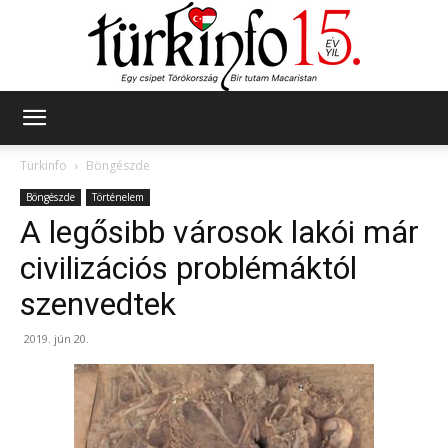
Türkinfo
Türkinfo
Böngészde
Böngészde
Történelem
A legősibb városok lakói már
civilizációs problémáktól
szenvedtek
2019. jún 20.