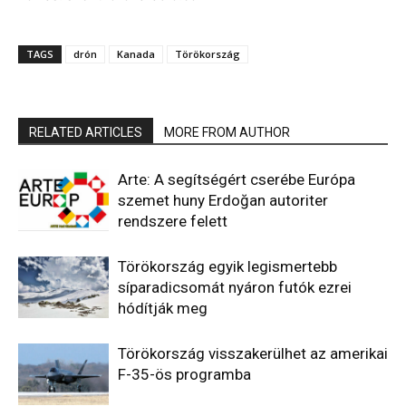
TAGS
drón
Kanada
Törökország
RELATED ARTICLES
MORE FROM AUTHOR
Arte: A segítségért cserébe Európa
szemet huny Erdoğan autoriter
rendszere felett
Törökország egyik legismertebb
síparadicsomát nyáron futók ezrei
hódítják meg
Törökország visszakerülhet az amerikai
F-35-ös programba