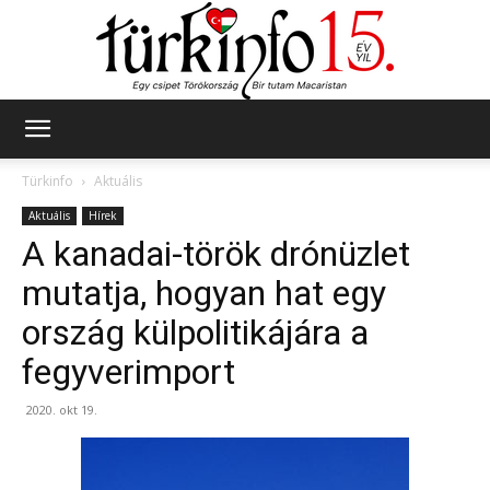
Türkinfo
Türkinfo
Aktuális
Aktuális
Hírek
A kanadai-török drónüzlet
mutatja, hogyan hat egy
ország külpolitikájára a
fegyverimport
2020. okt 19.