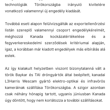
technológiák Törökországba irányuló kivitelére
vonatkozó valamennyi új engedély kiadását.
Továbbá eseti alapon felülvizsgálták az exportellenőrzési
listán szereplő valamennyi csoport engedélykérelmét,
méghozzá Kanada kockázatértékelése és a
fegyverkereskedelmi szerződések kritériumai alapján,
igaz, a korábban már kiadott engedélyek más elbírálás alá
estek.
Az így kialakult helyzetben viszont bizonytalanná vált a
török Baykar és TAI dróngyártók által beépített, kanadai
L3Harris Wescam gyártó elektro-optikai és infravörös
kameráinak szállítása Törökországba. A szigor azonban
csak néhány hónapig tartott, ugyanis júniusban Kanada
úgy döntött, hogy nem korlátozza a további szállításokat.