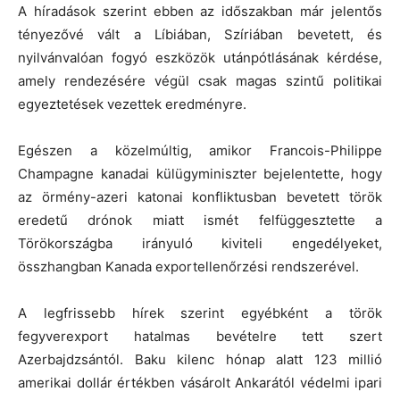
A híradások szerint ebben az időszakban már jelentős
tényezővé vált a Líbiában, Szíriában bevetett, és
nyilvánvalóan fogyó eszközök utánpótlásának kérdése,
amely rendezésére végül csak magas szintű politikai
egyeztetések vezettek eredményre.
Egészen a közelmúltig, amikor Francois-Philippe
Champagne kanadai külügyminiszter bejelentette, hogy
az örmény-azeri katonai konfliktusban bevetett török
eredetű drónok miatt ismét felfüggesztette a
Törökországba irányuló kiviteli engedélyeket,
összhangban Kanada exportellenőrzési rendszerével.
A legfrissebb hírek szerint egyébként a török
fegyverexport hatalmas bevételre tett szert
Azerbajdzsántól. Baku kilenc hónap alatt 123 millió
amerikai dollár értékben vásárolt Ankarától védelmi ipari