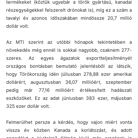
termékeket (köztük ugyebár a török gyártású, kanadai
részegységekkel felszerelt drónokat is), míg ez a szám a
tavalyi év azonos időszakában mindössze 20,7 millió
dollár volt.
Az MTI szerint az utóbbi hónapok tekintetében a
növekedés még ennél is sokkal nagyobb, csaknem 277-
szeres. Az egyes ágazatok exportteljesítményét
országos bontásban bemutató jelentésből az látszik,
hogy Törökország idén júliusban 278,88 ezer amerikai
dollárért, augusztusban 36,07 millióért, szeptember
pedig már 77,16 millióért értékesített hadászati
eszközöket. Ez az adat júniusban 383 ezer, májusban
325 ezer dollár volt.
Felmerülhet persze a kérdés, hogy vajon miért vonta
vissza év közben Kanada a korlátozást, és adott