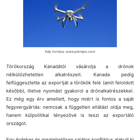
Kép forrása: www.pikrepo.com
Törökország Kanadától vásárolja a drónok
nélkülözhetetlen alkatrészeit. Kanada pedig
felfüggesztette az exportját a törökök felé (amit feloldott
később), illetve nyomást gyakorol a drónalkatrészekkel.
Ez még egy érv amellett, hogy miért is fontos a saját
fegyvergyártás: nemcsak a független ellátást oldja meg,
hanem külpolitikai tényezővé is teszi az exportáló
országot.
Egy érdekes és meglehetősen sajátos konfliktus alakult ki