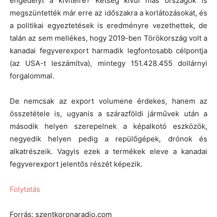
engedélyt a kivitelre? Kétség kívül más országok is
megszüntették már erre az időszakra a korlátozásokat, és
a politikai egyeztetések is eredményre vezethettek, de
talán az sem mellékes, hogy 2019-ben Törökország volt a
kanadai fegyverexport harmadik legfontosabb célpontja
(az USA-t leszámítva), mintegy 151.428.455 dollárnyi
forgalommal.
De nemcsak az export volumene érdekes, hanem az
összetétele is, ugyanis a szárazföldi járművek után a
második helyen szerepelnek a képalkotó eszközök,
negyedik helyen pedig a repülőgépek, drónok és
alkatrészeik. Vagyis ezek a termékek eleve a kanadai
fegyverexport jelentős részét képezik.
Folytatás
Forrás: szentkoronaradio.com