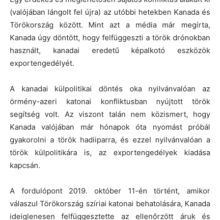
(valójában lángolt fel újra) az utóbbi hetekben Kanada és
Törökország között. Mint azt a média már megírta,
Kanada úgy döntött, hogy felfüggeszti a török drónokban
használt, kanadai eredetű képalkotó eszközök
exportengedélyét.
A kanadai külpolitikai döntés oka nyilvánvalóan az
örmény-azeri katonai konfliktusban nyújtott török
segítség volt. Az viszont talán nem közismert, hogy
Kanada valójában már hónapok óta nyomást próbál
gyakorolni a török hadiiparra, és ezzel nyilvánvalóan a
török külpolitikára is, az exportengedélyek kiadása
kapcsán.
A fordulópont 2019. október 11-én történt, amikor
válaszul Törökország szíriai katonai behatolására, Kanada
ideiglenesen felfüggesztette az ellenőrzött áruk és