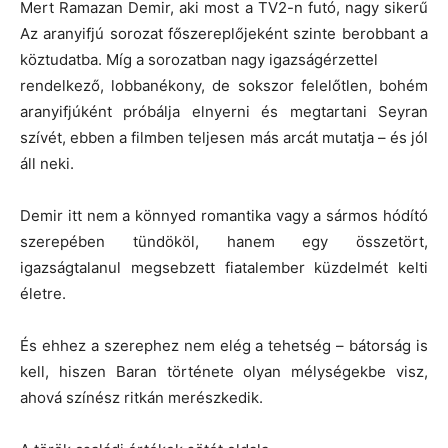
Mert Ramazan Demir, aki most a TV2-n futó, nagy sikerű
Az aranyifjú sorozat főszereplőjeként szinte berobbant a
köztudatba. Míg a sorozatban nagy igazságérzettel
rendelkező, lobbanékony, de sokszor felelőtlen, bohém
aranyifjúként próbálja elnyerni és megtartani Seyran
szívét, ebben a filmben teljesen más arcát mutatja – és jól
áll neki.
Demir itt nem a könnyed romantika vagy a sármos hódító
szerepében tündököl, hanem egy összetört,
igazságtalanul megsebzett fiatalember küzdelmét kelti
életre.
És ehhez a szerephez nem elég a tehetség – bátorság is
kell, hiszen Baran története olyan mélységekbe visz,
ahová színész ritkán merészkedik.