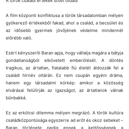
A török családi értékek sötét oldala
A film központi konfliktusa a török társadalomban mélyen
gyökerező értékekből fakad, ahol a család, a becsület és
az idősebb gyermek jövőjének védelme mindennél
előrébb való.
Ezért kényszeríti Baran apja, hogy vállalja magára a bátyja
gondatlanságból elkövetett emberölését. A döntés
tragikus, az ártatlan, fiatalabb fiú életét áldozzák fel a
családi hírnév oltárán. Ez nem csupán egyéni dráma,
hanem egy társadalmi kórkép: amikor a közösség
elvárásai felülírják az igazságot, az ártatlanok válnak
bűnbakká.
Ez az erkölcsi dilemma mélyen megrázó. A török kultúra
családközpontúsága egyszerre ad erőt és okoz sebeket –
Baran története pedig ennek a kettősségnek a