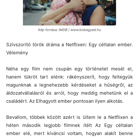
Kép forrása: IMDB / www.kiskegyed.hu
Szívszorító török dráma a Netflixen: Egy céltalan ember.
Vélemény
Néha egy film nem csupán egy történetet mesél el,
hanem tükröt tart elénk: rákényszerít, hogy feltegyük
magunknak a legnehezebb kérdéseket a hűségről, az
áldozatvállalásról és arról, hogy meddig mehetünk el a
családért. Az Elhagyott ember pontosan ilyen alkotás.
Bevallom, többek között azért is ültem le a Netflixen a
héten második legjobb filmnek ítélt Az Egy céltalan
ember elé, mert kíváncsi voltam, hogyan alakít benne