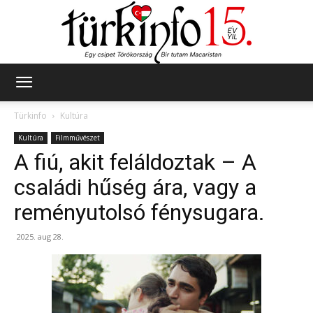
Türkinfo
Türkinfo
Kultúra
Kultúra
Filmművészet
A fiú, akit feláldoztak – A
családi hűség ára, vagy a
reményutolsó fénysugara.
2025. aug 28.