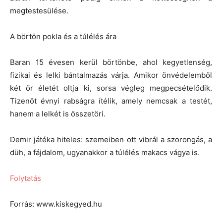
megtestesülése.
A börtön pokla és a túlélés ára
Baran 15 évesen kerül börtönbe, ahol kegyetlenség,
fizikai és lelki bántalmazás várja. Amikor önvédelemből
két őr életét oltja ki, sorsa végleg megpecsételődik.
Tizenöt évnyi rabságra ítélik, amely nemcsak a testét,
hanem a lelkét is összetöri.
Demir játéka hiteles: szemeiben ott vibrál a szorongás, a
düh, a fájdalom, ugyanakkor a túlélés makacs vágya is.
Folytatás
Forrás: www.kiskegyed.hu