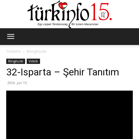
Türkinfo
Türkinfo
Böngészde
Böngészde
Videók
32-Isparta – Şehir Tanıtım
2026. jún 15.