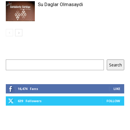
Su Daglar Olmasaydi
Keresés
Search
16,474
Fans
LIKE
639
Followers
FOLLOW