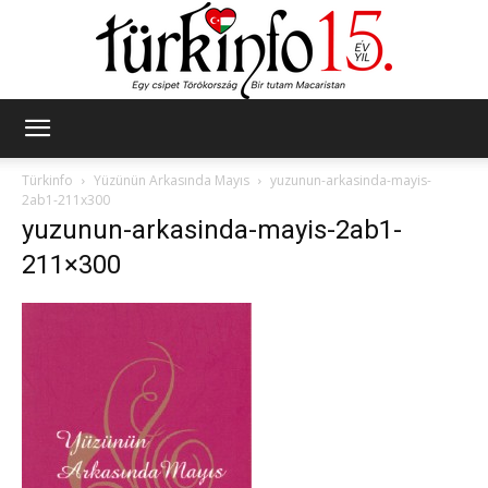
Türkinfo
Türkinfo
Yüzünün Arkasında Mayıs
yuzunun-arkasinda-mayis-
2ab1-211x300
yuzunun-arkasinda-mayis-2ab1-
211×300