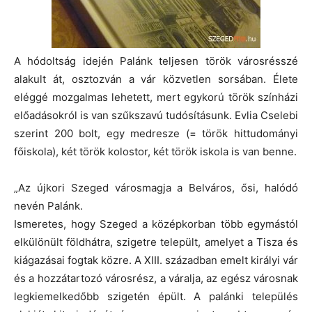
A hódoltság idején Palánk teljesen török városrésszé
alakult át, osztozván a vár közvetlen sorsában. Élete
eléggé mozgalmas lehetett, mert egykorú török színházi
előadásokról is van szűkszavú tudósításunk. Evlia Cselebi
szerint 200 bolt, egy medresze (= török hittudományi
főiskola), két török kolostor, két török iskola is van benne.
„Az újkori Szeged városmagja a Belváros, ősi, halódó
nevén Palánk.
Ismeretes, hogy Szeged a középkorban több egymástól
elkülönült földhátra, szigetre települt, amelyet a Tisza és
kiágazásai fogtak közre. A XIII. században emelt királyi vár
és a hozzátartozó városrész, a váralja, az egész városnak
legkiemelkedőbb szigetén épült. A palánki település