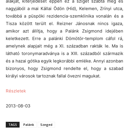
alakját, kiterjedését éppen ez a sziget szabta meg és
nagyjából a mai Kállai Ödön (Híd), Kelemen, Zrínyi utca,
továbbá a püspöki rezidencia-szemklinika vonalán és a
Tisza között terült el. Reizner Jánosnak nincs igaza,
amikor azt állítja, hogy a Palánk Zsigmond idejében
keletkezett. Erre a palánki Dömötör-templom cáfol rá,
amelynek alapjait még a XI. században rakták le. Ma is
látható toronymaradványa is a XIII. századból származik
és a hazai gótika egyik legkorábbi emléke. Annyi azonban
bizonyos, hogy Zsigmond rendelte el, hogy a szabad
királyi városok tartoznak fallal övezni magukat.
Részletek
2013-08-03
TAGS
Palánk
Szeged