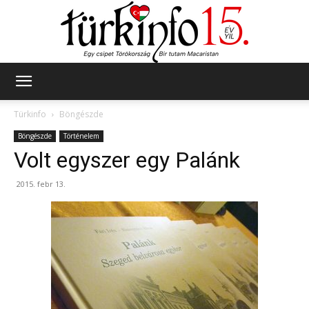
Türkinfo
Türkinfo
Böngészde
Böngészde
Történelem
Volt egyszer egy Palánk
2015. febr 13.