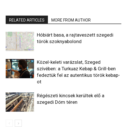
RELATED ARTICLES
MORE FROM AUTHOR
Hóbiárt basa, a rajtaveszett szegedi
török szoknyabolond
Közel-keleti varázslat, Szeged
szívében: a Turkuaz Kebap & Grill-ben
fedeztük fel az autentikus török kebap-
ot
Régészeti kincsek kerültek elő a
szegedi Dóm téren