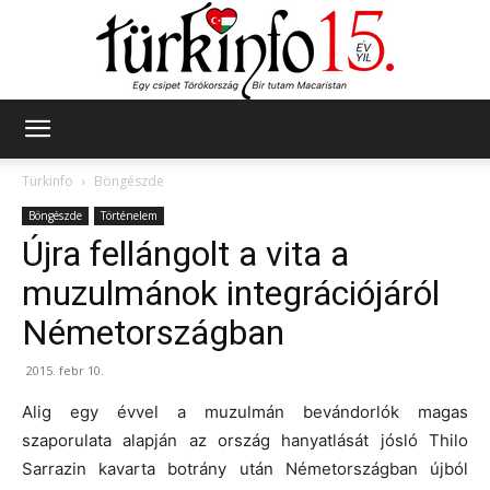
Türkinfo
Türkinfo
Böngészde
Böngészde
Történelem
Újra fellángolt a vita a
muzulmánok integrációjáról
Németországban
2015. febr 10.
Alig egy évvel a muzulmán bevándorlók magas
szaporulata alapján az ország hanyatlását jósló Thilo
Sarrazin kavarta botrány után Németországban újból