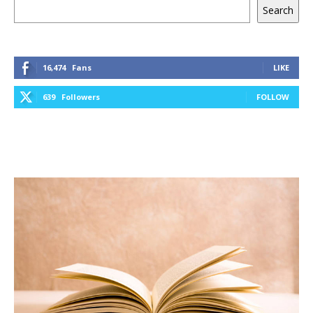
Keresés
Search
16,474
Fans
LIKE
639
Followers
FOLLOW