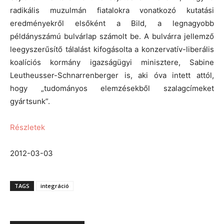
radikális muzulmán fiatalokra vonatkozó kutatási
eredményekről elsőként a Bild, a legnagyobb
példányszámú bulvárlap számolt be. A bulvárra jellemző
leegyszerűsítő tálalást kifogásolta a konzervatív-liberális
koalíciós kormány igazságügyi minisztere, Sabine
Leutheusser-Schnarrenberger is, aki óva intett attól,
hogy „tudományos elemzésekből szalagcímeket
gyártsunk”.
Részletek
2012-03-03
TAGS
integráció