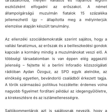
társadalomba, mélyen vallásos és hajlamos legitim
eszközként elfogadni az erőszakot. A német
állampolgárságú muzulmán fiatalok 15 százaléka
jellemezhető így – állapította meg a mélyinterjúk
elemzése alapján készült tanulmány.
Az ellenzéki szociáldemokraták szerint sajátos, hogy a
vallási fanatizmus, az erőszak és a beilleszkedési gondok
kapcsán a kormány mindig a muzulmánokat veszi elő. A
többségi társadalomban is van éppen elég aggasztó
jelenség – fejtette ki a berlini Inforadio közszolgálati
rádióban Aydan Özoguz, az SPD egyik alelnöke, az
elnökség egyetlen, bevándorló családból érkezett tagja.
A török származású politikus hozzátette: érdemes volna
nagyobb figyelmet fordítani például az idegengyűlöletre,
a kirekesztésre és az iszlámellenességre.
Sajtókommentárok azt is sajátosnak nevezik, hogy a