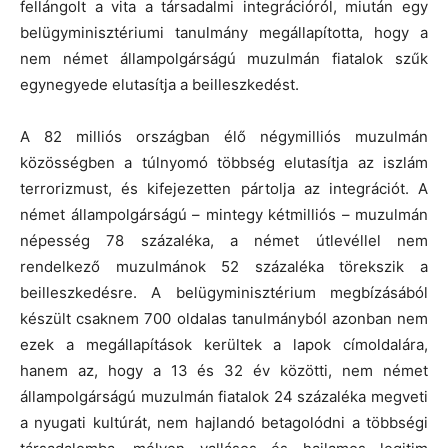
fellángolt a vita a társadalmi integrációról, miután egy
belügyminisztériumi tanulmány megállapította, hogy a
nem német állampolgárságú muzulmán fiatalok szűk
egynegyede elutasítja a beilleszkedést.
A 82 milliós országban élő négymilliós muzulmán
közösségben a túlnyomó többség elutasítja az iszlám
terrorizmust, és kifejezetten pártolja az integrációt. A
német állampolgárságú – mintegy kétmilliós – muzulmán
népesség 78 százaléka, a német útlevéllel nem
rendelkező muzulmánok 52 százaléka törekszik a
beilleszkedésre. A belügyminisztérium megbízásából
készült csaknem 700 oldalas tanulmányból azonban nem
ezek a megállapítások kerültek a lapok címoldalára,
hanem az, hogy a 13 és 32 év közötti, nem német
állampolgárságú muzulmán fiatalok 24 százaléka megveti
a nyugati kultúrát, nem hajlandó betagolódni a többségi