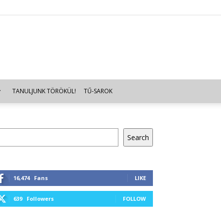
TANULJUNK TÖRÖKÜL!
TŰ-SAROK
resés
Search
16,474
Fans
LIKE
639
Followers
FOLLOW