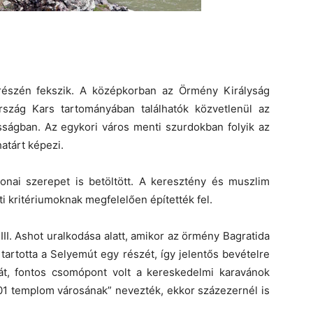
 részén fekszik. A középkorban az Örmény Királyság
rszág Kars tartományában találhatók közvetlenül az
ságban. Az egykori város menti szurdokban folyik az
atárt képezi.
onai szerepet is betöltött. A keresztény és muszlim
ti kritériumoknak megfelelően építették fel.
t III. Ashot uralkodása alatt, amikor az örmény Bagratida
 tartotta a Selyemút egy részét, így jelentős bevételre
óját, fontos csomópont volt a kereskedelmi karavánok
001 templom városának” nevezték, ekkor százezernél is