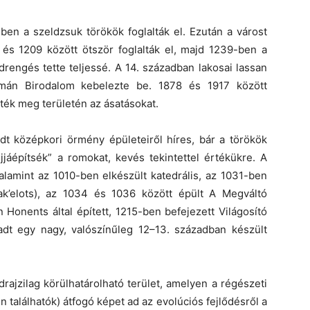
-ben a szeldzsuk törökök foglalták el. Ezután a várost
és 1209 között ötször foglalták el, majd 1239-ben a
rengés tette teljessé. A 14. században lakosai lassan
zmán Birodalom kebelezte be. 1878 és 1917 között
tték meg területén az ásatásokat.
dt középkori örmény épületeiről híres, bár a törökök
jjáépítsék” a romokat, kevés tekintettel értékükre. A
alamint az 1010-ben elkészült katedrális, az 1031-ben
k’elots), az 1034 és 1036 között épült A Megváltó
Honents által épített, 1215-ben befejezett Világosító
dt egy nagy, valószínűleg 12–13. században készült
ldrajzilag körülhatárolható terület, amelyen a régészeti
találhatók) átfogó képet ad az evolúciós fejlődésről a