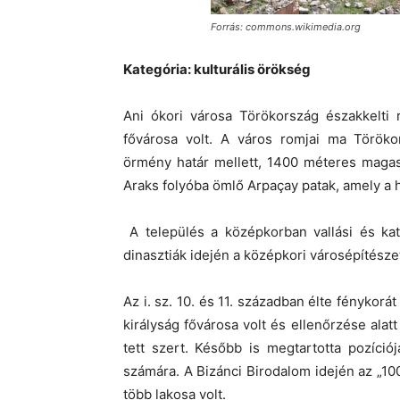
Forrás: commons.wikimedia.org
Kategória: kulturális örökség
Ani ókori városa Törökország északkelti
fővárosa volt. A város romjai ma Töröko
örmény határ mellett, 1400 méteres magas
Araks folyóba ömlő Arpaçay patak, amely a h
A település a középkorban vallási és kat
dinasztiák idején a középkori városépítésze
Az i. sz. 10. és 11. században élte fénykorá
királyság fővárosa volt és ellenőrzése alatt
tett szert. Később is megtartotta pozíci
számára. A Bizánci Birodalom idején az „1
több lakosa volt.