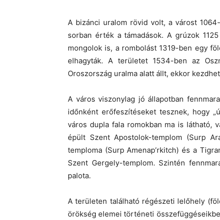
A bizánci uralom rövid volt, a várost 1064
sorban érték a támadások. A grúzok 1125 
mongolok is, a rombolást 1319-ben egy föld
elhagyták. A területet 1534-ben az Os
Oroszország uralma alatt állt, ekkor kezdhe
A város viszonylag jó állapotban fennmara
időnként erőfeszítéseket tesznek, hogy „ú
város dupla fala romokban ma is látható, v
épült Szent Apostolok-templom (Surp Ara
temploma (Surp Amenap’rkitch) és a Tigran 
Szent Gergely-templom. Szintén fennmara
palota.
A területen található régészeti lelőhely (fö
örökség elemei történeti összefüggéseikben 