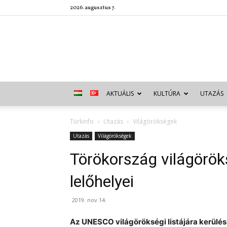
2026. augusztus 7.
AKTUÁLIS
KULTÚRA
UTAZÁS
Türkinfo
Utazás
Világörökségek
Utazás
Világörökségek
Törökország világörök
lelőhelyei
2019. nov 14.
Az UNESCO világörökségi listájára kerülés