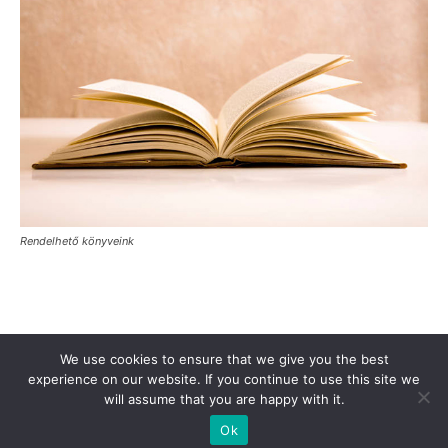
Rendelhető könyveink
Támogasd a Türkinfót!
Kiadványaink
Médiaajánlat
We use cookies to ensure that we give you the best
Impresszum
Adatkezelési Tájékoztató
ÁSZF
Alapítvány
experience on our website. If you continue to use this site we
will assume that you are happy with it.
Rólunk
Kapcsolat
Ok
© Turkinfo.hu 2020