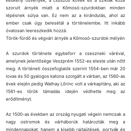
keskeny ösvények, a csúszós kövek és a sziklák közé
szorult árnyék miatt a Kőmosó-szurdokban minden
lépésnek súlya van. Ez nem az a kirándulás, ahol az
ember csak úgy belesétál a történelembe. Itt inkább
óvatosan leereszkedik hozzá.
Török-fürdő és végvári árnyék a Kőmosó-szurdok mélyén
A szurdok története egybeforr a cseszneki váréval,
amelynek jelentősége Veszprém 1552-es eleste után nőtt
meg. A történeti összefoglalók szerint 1554-ben már 20
lovas és 50 gyalogos katona szolgált a várban, az 1560-as
évek elején pedig Wathay Lőrinc volt a várkapitány, aki az
1561-es török támadás idején védhette meg az
erődítményt.
Az 1500-as években az ország nyugati végein nemcsak a
nagy ostromok és várháborúk határozták meg a
mindennapokat, hanem a kisebb rajtaütések, portyák és