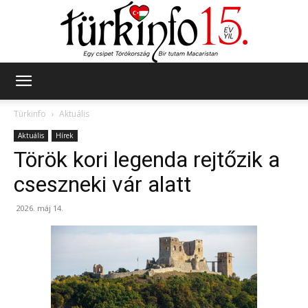
Türkinfo
Türkinfo
Aktuális
Aktuális
Hírek
Török kori legenda rejtőzik a
cseszneki vár alatt
2026. máj 14.