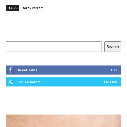
TAGS
török várrom
Keresés
Search
16,474
Fans
LIKE
639
Followers
FOLLOW