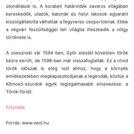
útonállások is. A korabeli határvidék zavaros világában
kereskedők, utazók, katonák és helyi lakosok egyaránt
kiszolgáltatottá válhattak a fegyveres csoportoknak. Ebbe
a végvári feszültséggel teli világba illeszkedik a völgy
története is.
A cseszneki vár 1594-ben, Győr elestét követően török
kézre került, de 1598-ban már visszafoglalták. Ez a rövid
török időszak is elég volt ahhoz, hogy a környék
emlékezetében megkapaszkodjanak a legendák, köztük a
Kőmosó-szurdok egyik legizgalmasabb elnevezése: a
Török-fürdő.
Folytatás
Forrás: www.veol.hu