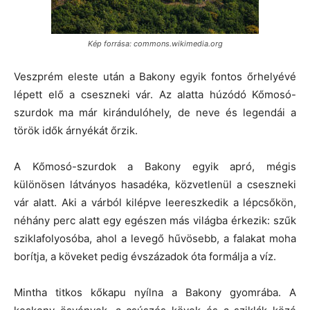
Kép forrása: commons.wikimedia.org
Veszprém eleste után a Bakony egyik fontos őrhelyévé
lépett elő a cseszneki vár. Az alatta húzódó Kőmosó-
szurdok ma már kirándulóhely, de neve és legendái a
török idők árnyékát őrzik.
A Kőmosó-szurdok a Bakony egyik apró, mégis
különösen látványos hasadéka, közvetlenül a cseszneki
vár alatt. Aki a várból kilépve leereszkedik a lépcsőkön,
néhány perc alatt egy egészen más világba érkezik: szűk
sziklafolyosóba, ahol a levegő hűvösebb, a falakat moha
borítja, a köveket pedig évszázadok óta formálja a víz.
Mintha titkos kőkapu nyílna a Bakony gyomrába. A