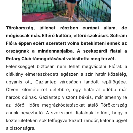
Törökország, jóllehet részben európai állam, de
mégiscsak más. Eltérő kultúra, eltérő szokások. Schram
Flóra éppen ezért szeretett volna betekinteni ennek az
országnak a mindennapjaiba. A szekszárdi fiatal a
Rotary Club támogatásával valósította meg tervét.
Félénkséggel biztosan nem lehet megvádolni Flórát: a
diáklány elmerészkedett egészen a szír határ közeléig,
ugyanis ott, Gaziantep városában landolt repülőgépe.
Ötven kilométerrel délebbre, egy határral odébb már
harcok dúlnak. Gaziantep viszont békés, már amennyire
az időről időre megrázkódtatásokat átélő Törökország
annak nevezhető. A szekszárdi fiatalnak feltűnt, hogy a
közterületeken sok felfegyverkezett rendőr, katona ügyel
a biztonságra.