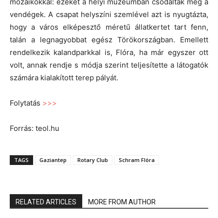
mozaikokkal: ezeket a helyi múzeumban csodálták meg a
vendégek. A csapat helyszíni szemlével azt is nyugtázta,
hogy a város elképesztő méretű állatkertet tart fenn,
talán a legnagyobbat egész Törökországban. Emellett
rendelkezik kalandparkkal is, Flóra, ha már egyszer ott
volt, annak rendje s módja szerint teljesítette a látogatók
számára kialakított terep pályát.
Folytatás
>>>
Forrás: teol.hu
TAGS
Gaziantep
Rotary Club
Schram Flóra
RELATED ARTICLES
MORE FROM AUTHOR