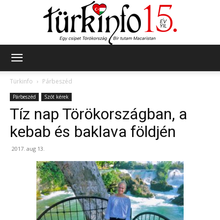
Türkinfo
Türkinfo
Párbeszéd
Párbeszéd
Szót kérek
Tíz nap Törökországban, a
kebab és baklava földjén
2017. aug 13.