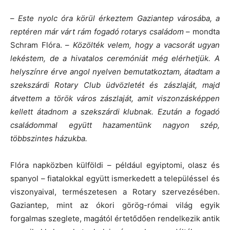
–
Este nyolc óra körül érkeztem Gaziantep városába, a
reptéren már várt rám fogadó rotarys családom
– mondta
Schram Flóra. –
Közölték velem, hogy a vacsorát ugyan
lekéstem, de a hivatalos ceremóniát még elérhetjük. A
helyszínre érve angol nyelven bemutatkoztam, átadtam a
szekszárdi Rotary Club üdvözletét és zászlaját, majd
átvettem a török város zászlaját, amit viszonzásképpen
kellett átadnom a szekszárdi klubnak. Ezután a fogadó
családommal együtt hazamentünk nagyon szép,
többszintes házukba.
Flóra napközben külföldi – például egyiptomi, olasz és
spanyol – fiatalokkal együtt ismerkedett a településsel és
viszonyaival, természetesen a Rotary szervezésében.
Gaziantep, mint az ókori görög-római világ egyik
forgalmas szeglete, magától értetődően rendelkezik antik