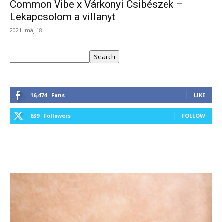
Common Vibe x Várkonyi Csibészek –
Lekapcsolom a villanyt
2021. máj 18.
Keresés
Search
16,474
Fans
LIKE
639
Followers
FOLLOW