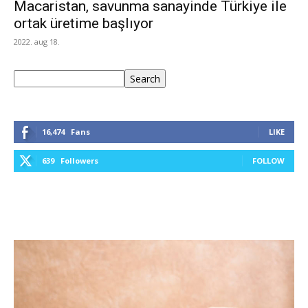
Macaristan, savunma sanayinde Türkiye ile
ortak üretime başlıyor
2022. aug 18.
Keresés
Search
16,474
Fans
LIKE
639
Followers
FOLLOW