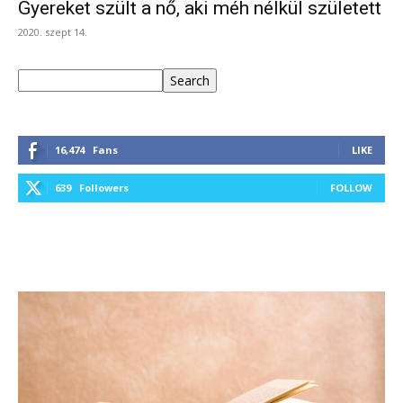
Gyereket szült a nő, aki méh nélkül született
2020. szept 14.
Keresés
Search
16,474
Fans
LIKE
639
Followers
FOLLOW