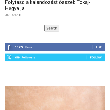
Folytasd a kalandozást ősszel: Tokaj-
Hegyalja
2021. febr 18.
Keresés
Search
16,474
Fans
LIKE
639
Followers
FOLLOW