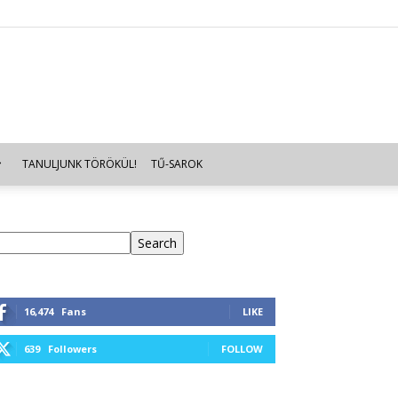
TANULJUNK TÖRÖKÜL!
TŰ-SAROK
eresés
Search
16,474
Fans
LIKE
639
Followers
FOLLOW