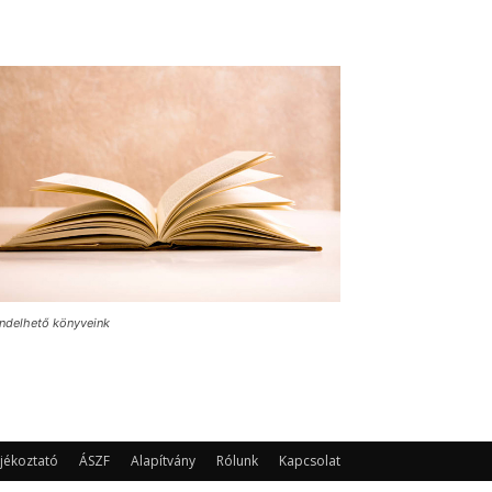
ndelhető könyveink
jékoztató
ÁSZF
Alapítvány
Rólunk
Kapcsolat