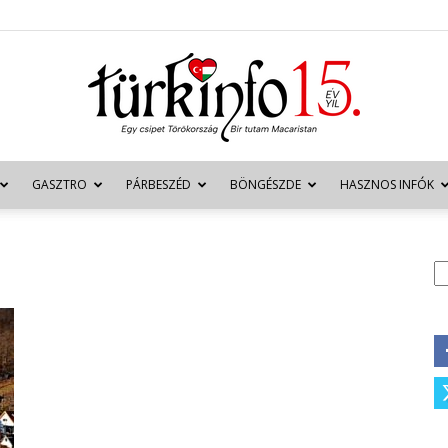
GASZTRO
PÁRBESZÉD
BÖNGÉSZDE
HASZNOS INFÓK
Türkinfo
K