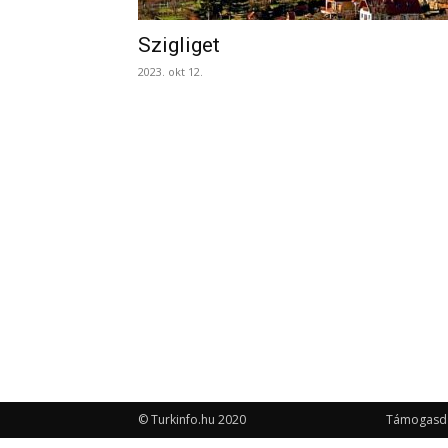
Szigliget
2023. okt 12.
© Turkinfo.hu 2020
Támogasd a