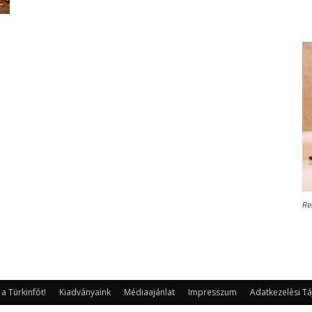
Re
 Türkinfót!
Kiadványaink
Médiaajánlat
Impresszum
Adatkezelési Tá