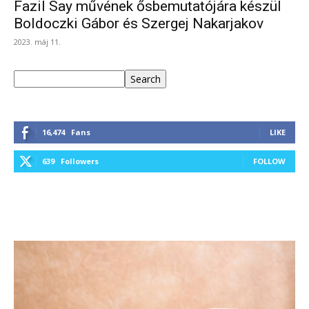
Fazil Say művének ősbemutatójára készül
Boldoczki Gábor és Szergej Nakarjakov
2023. máj 11.
Keresés
Search
16,474
Fans
LIKE
639
Followers
FOLLOW