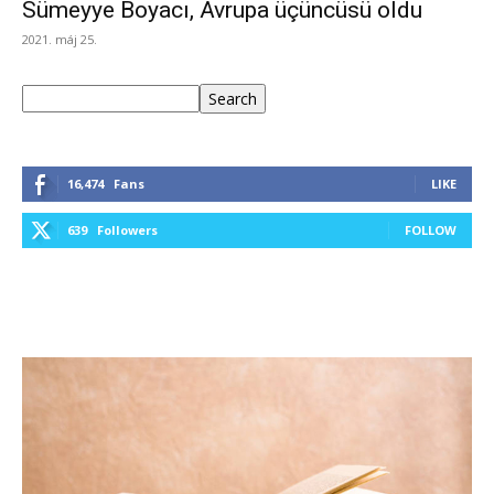
Sümeyye Boyacı, Avrupa üçüncüsü oldu
2021. máj 25.
Keresés
Search
16,474
Fans
LIKE
639
Followers
FOLLOW