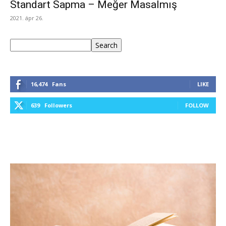
Standart Sapma – Meğer Masalmış
2021. ápr 26.
Keresés
Search
16,474
Fans
LIKE
639
Followers
FOLLOW