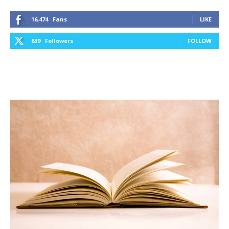
16,474
Fans
LIKE
639
Followers
FOLLOW