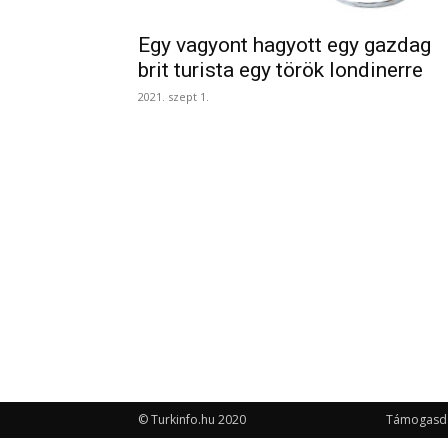
Egy vagyont hagyott egy gazdag
brit turista egy török londinerre
2021. szept 1.
© Turkinfo.hu 2020
Támogasd a