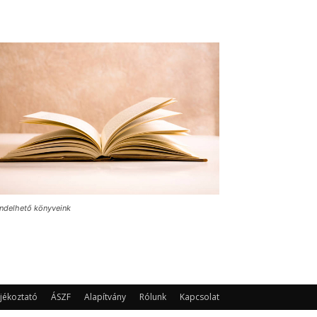
ndelhető könyveink
jékoztató
ÁSZF
Alapítvány
Rólunk
Kapcsolat