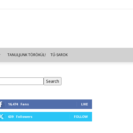
TANULJUNK TÖRÖKÜL!
TŰ-SAROK
eresés
Search
16,474
Fans
LIKE
639
Followers
FOLLOW