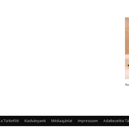
Re
 Türkinfót!
Kiadványaink
Médiaajánlat
Impresszum
Adatkezelési Tá