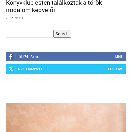
Könyvklub esten találkoztak a török
irodalom kedvelői
2022. dec 1.
Keresés
Search
16,474
Fans
LIKE
639
Followers
FOLLOW