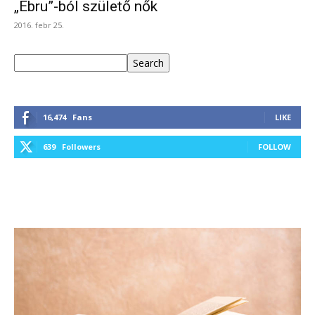
„Ebru”-ból születő nők
2016. febr 25.
Keresés
Search
16,474
Fans
LIKE
639
Followers
FOLLOW