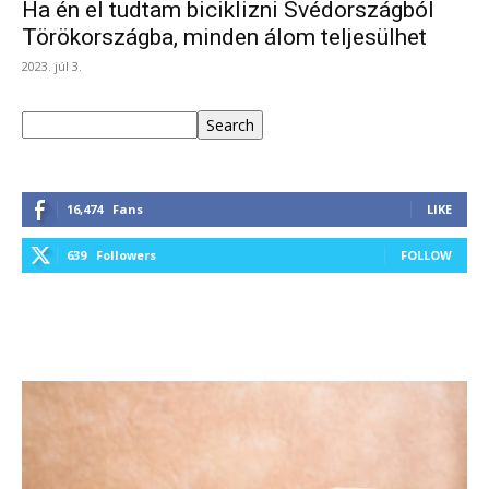
Ha én el tudtam biciklizni Svédországból
Törökországba, minden álom teljesülhet
2023. júl 3.
Keresés
Search
16,474
Fans
LIKE
639
Followers
FOLLOW